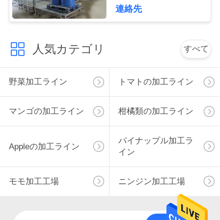
連絡先
私
達
人気カテゴリ
すべて
に
連
野菜加工ライン
トマトの加工ライン
絡
マンゴの加工ライン
柑橘類の加工ライン
し
な
パイナップル加工ラ
Appleの加工ライン
イン
さ
い
モモ加工工場
ニンジン加工工場
ニ