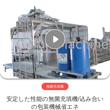
2019
-
2026
Shanghai
Gofun
Machinery
Co.,
Ltd..
家
All
Rights
Reserved.
プ
ロ
ダ
ク
ト
無菌充填機
安定した性能の無菌充填機/込み合い
ビ
の包装機械省エネ