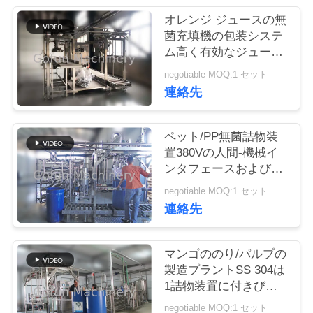
い
オレンジ ジュースの無
て
菌充填機の包装システ
ム高く有効なジュース
の包装ライン
工
negotiable MOQ:1 セット
連絡先
場
旅
ペット/PP無菌詰物装
置380Vの人間-機械イ
行
ンタフェースおよび
PLC制御
negotiable MOQ:1 セット
品
連絡先
質
マンゴののり/パルプの
管
製造プラントSS 304は
1詰物装置に付きびん3
理
をかわいがります
negotiable MOQ:1 セット