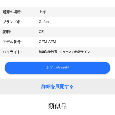
デ
オ
起源の場所:
上海
Gofun
ブランド名:
VR
CE
証明:
シ
GFM-AFM
モデル番号:
ョ
,
ハイライト:
無菌詰物装置
ジュースの包装ライン
ー
お問い合わせ!
私
達
詳細を展開する
に
つ
類似品