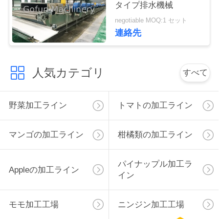
タイプ排水機械
私
negotiable MOQ:1 セット
連絡先
達
に
人気カテゴリ
すべて
連
絡
野菜加工ライン
トマトの加工ライン
し
マンゴの加工ライン
柑橘類の加工ライン
な
さ
パイナップル加工ラ
Appleの加工ライン
イン
い
モモ加工工場
ニンジン加工工場
ニ