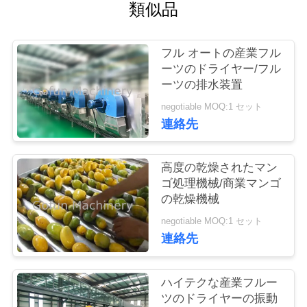
い
類似品
て
フル オートの産業フル
ーツのドライヤー/フル
工
ーツの排水装置
場
negotiable MOQ:1 セット
連絡先
旅
行
高度の乾燥されたマン
ゴ処理機械/商業マンゴ
の乾燥機械
品
negotiable MOQ:1 セット
質
連絡先
管
ハイテクな産業フルー
理
ツのドライヤーの振動