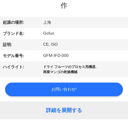
デ
作
オ
起源の場所:
上海
VR
Gofun
ブランド名:
シ
CE, ISO
証明:
ョ
GFM-IFD-000
モデル番号:
ー
,
ハイライト:
ドライ フルーツのプロセス用機器
商業マンゴの乾燥機械
私
お問い合わせ!
達
に
詳細を展開する
つ