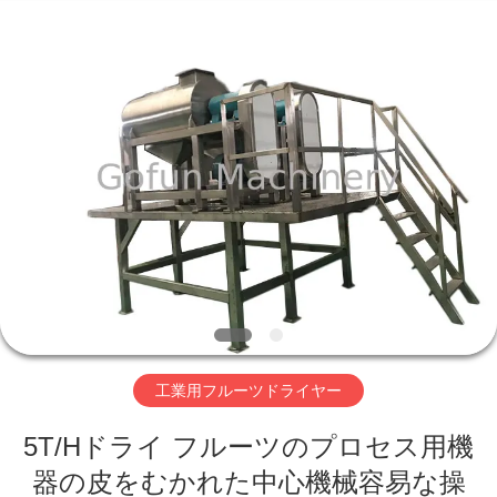
2019
-
2026
Shanghai
Gofun
Machinery
Co.,
Ltd..
家
All
Rights
Reserved.
プ
ロ
ダ
ク
ト
工業用フルーツドライヤー
5T/Hドライ フルーツのプロセス用機
ビ
器の皮をむかれた中心機械容易な操