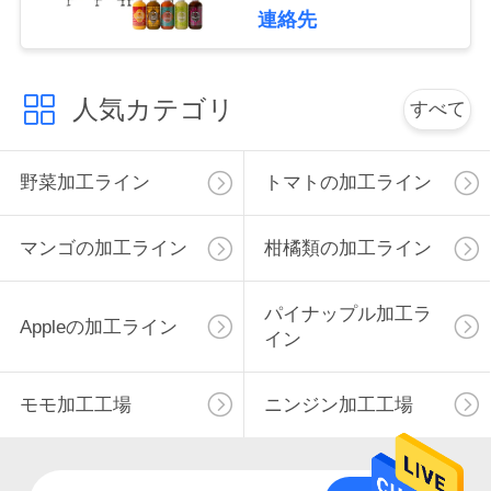
連絡先
私
達
人気カテゴリ
すべて
に
連
野菜加工ライン
トマトの加工ライン
絡
マンゴの加工ライン
柑橘類の加工ライン
し
な
パイナップル加工ラ
Appleの加工ライン
イン
さ
い
モモ加工工場
ニンジン加工工場
ニ