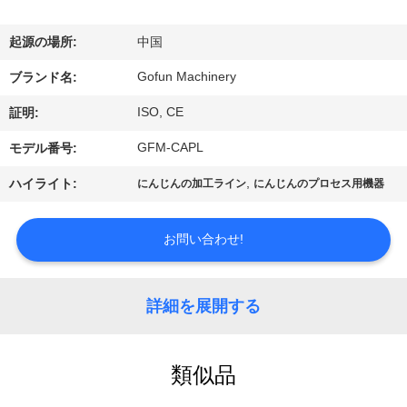
デ
オ
起源の場所:
中国
Gofun Machinery
ブランド名:
VR
ISO, CE
証明:
シ
GFM-CAPL
モデル番号:
ョ
,
ハイライト:
にんじんの加工ライン
にんじんのプロセス用機器
ー
お問い合わせ!
私
達
詳細を展開する
に
つ
類似品