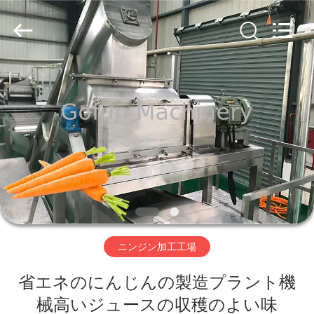
2019
-
2026
Shanghai
Gofun
Machinery
Co.,
Ltd..
家
All
Rights
Reserved.
プ
ロ
ダ
ク
ト
ニンジン加工工場
省エネのにんじんの製造プラント機
ビ
械高いジュースの収穫のよい味