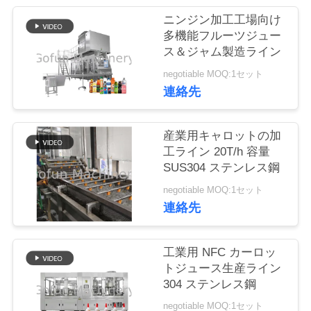
い
ニンジン加工工場向け
て
多機能フルーツジュー
ス＆ジャム製造ライン
工
negotiable MOQ:1セット
連絡先
場
旅
産業用キャロットの加
工ライン 20T/h 容量
行
SUS304 ステンレス鋼
negotiable MOQ:1セット
品
連絡先
質
工業用 NFC カーロッ
管
トジュース生産ライン
304 ステンレス鋼
理
negotiable MOQ:1セット