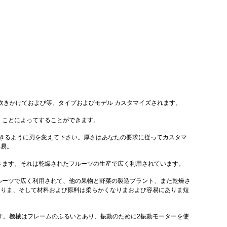
吹きかけておよび等、タイプおよびモデル カスタマイズされます。
くことによってすることができます。
ができるように刃を変えて下さい。厚さはあなたの要求に従ってカスタマ
容易。
きます。それは乾燥されたフルーツの生産で広く利用されています。
ルーツで広く利用されて、他の果物と野菜の製造プラント、また乾燥さ
とありま、そして材料および原料は柔らかくなりまおよび容易にありま短
ます。機械はフレームのふるいとあり、振動のために2振動モーターを使