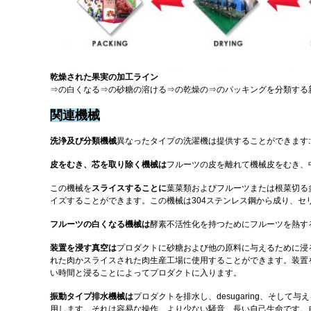
乾燥された果実の加工ライン
⇒の白くなる⇒の砂糖の溶ける⇒の乾燥の⇒のパッキングを分類する
関連機械
洗浄及び分類機械
異なったタイプの洗濯機は提供することができます
皮をむき、芯を取り除く機械は
フルーツの皮を離れて機械皮をむき、
この
機械を
スライスすることに
葉菜類およびフルーツまたは根菜切る多
イズすることができます。この機械は304ステンレス鋼から成り、
フルーツの白くなる機械は
酵素不活性化を持つためにフルーツを熱す
装置を浸す真空は
プロダクトに砂糖および他の原料に与えるために浸
れた肉かスライスされた肉生産工場に使用することができます。装置を
い時間と浸ることによってプロダクトに入ります。
振動タイプ排水機械は
プロダクトを排水し、desugaring、そ
用します。それは容易な操作、より少ない騒音、長い自己生命です。