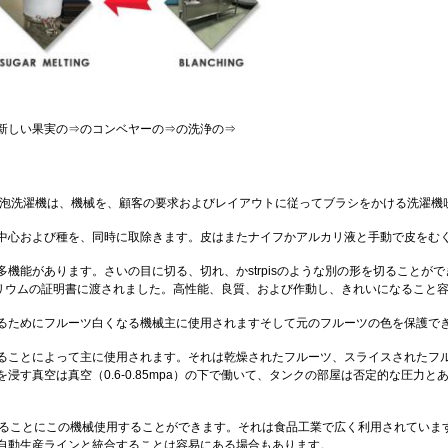
新しい果実の⇒のコンベヤーの⇒の洗浄の⇒
:泡洗濯機は、機械を、顧客の要求およびレイアウトに従ってブラシをかける洗濯機
中心および種を、同時に取除きます。皮はまたナイフかアルカリ液と手動で皮をむ
機能があります。さいの目に切る、切れ、かstrpisのような別の形を切ること
セリウムの証明書に渡されました。高性能、良質、および作動し、きれいになること
るためにフルーツ白くなる機械主に使用されますそして元のフルーツの色を保護で
ることによって主に使用されます。それは乾燥されたフルーツ、スライスされたフ
浸す真空は真空（0.6-0.85mpa）の下で働いて、タンクの部屋は否定的な圧力
して与えることにこの機械使用することができます。それは食品工業で広く利用されてい
自動生産ラインと統合することは容易にある場合もあります。