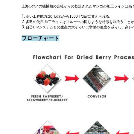
上海Gofunの機械類の会社からの乾燥されたマンゴの加工ラインは
1.
高い工程能力:20 T/dayから1500 T/dayに変えられる。
2.
多数の使用:加工ラインはフルーツの同じような特徴を取扱うこと
3.
自己CIPシステムとの生産の大ぞろいは労働の強度を減らし、高レ
フローチャート