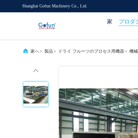
Shanghai Gofun Machinery Co., Ltd.
家
プロダ
家へ
>
製品
>
ドライ フルーツのプロセス用機器
>
機械