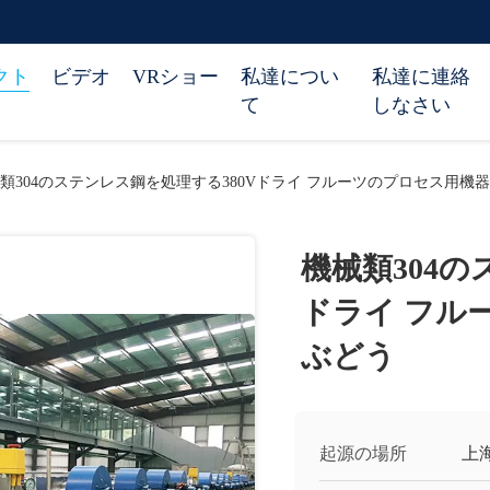
クト
ビデオ
VRショー
私達につい
私達に連絡
て
しなさい
類304のステンレス鋼を処理する380Vドライ フルーツのプロセス用機
機械類304の
ドライ フル
ぶどう
起源の場所
上