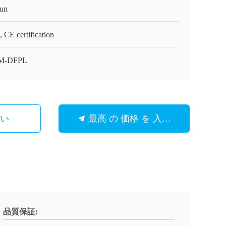
un
 CE certification
M-DFPL
さい
最高 の 価格 を 入手 する
品質保証: