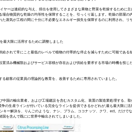
なドライヤーは連続的な与え、排出を使用してさまざまな果物と野菜を乾燥するために
る場合物質的な乾燥の均等性を保障することを、引っくり返します。乾燥の部屋の
れた蒸気が工程の間に十分に不必要なエネルギー損失を保障するのに利用され、リ
産を最大限に活用するために調整しました
供給されて常にこと最低のレベルで植物の付帯的な停止を減らすために可能である
設置済み機械類およびサービス容積が存在および供給を要求する市場の時機を投じ
する顧客の従業員の理論的な教育を、改善するために専用されていました。
および中国の輸出業者。および工場建設を含むカスタム化、装置の製造業処理する、取
競争の生産ラインが付いている完全なラインを提供できるかどれが;最も最大限に活用され
ンキー解決を、りんごのような、ナシ、プラム、ココナッツ、クワ、ect。だけで
諸国を含んで既にに世界中輸出されてしまいました。