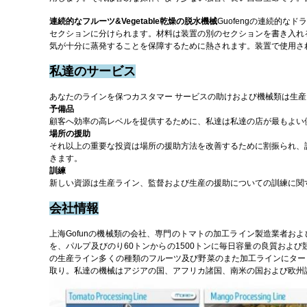
連続的なフルーツ&Vegetable乾燥の脱水機械
Guofengの連続的
セクションに分けられます。材料は装置の別のセクションを書き入れ
気が十分に蒸発することを保障するために熱されます。装置で使用さ
私達のサービス
あなたのラインを保つカスタマー サービスの助けおよび機械類は生
予備品
顧客へ効率の高レベルを提供するために、私達は私達の店が最もよい
場所の援助
それ以上の重要な投資は場所の援助方法を改善するために割振られ、
きます。
訓練
新しい資源は生産ライン、監督および生産の援助についての訓練に関
会社情報
上海Gofunの機械類の会社、専門のトマトの加工ライン製造業者
を、パルプ及びのり60トンからの1500トンに毎日容量の良質および
の生産ライン多くの種類のフルーツ及び野菜のまた加工ラインにター
取り。私達の機械はアジアの国、アフリカ諸国、南米の国および欧州