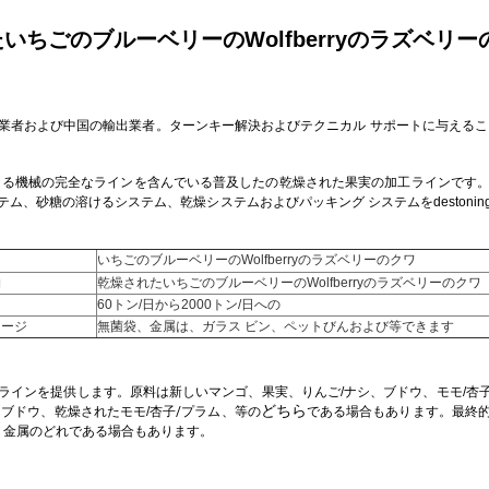
ちごのブルーベリーのWolfberryのラズベリ
製造業者および中国の輸出業者。ターンキー解決およびテクニカル サポートに与える
とができる機械の完全なラインを含んでいる普及したの乾燥された果実の加工ラインで
ム、砂糖の溶けるシステム、乾燥システムおよびパッキング システムをdestoni
いちごのブルーベリーのWolfberryのラズベリーのクワ
物
乾燥されたいちごのブルーベリーのWolfberryのラズベリーのクワ
60トン/日から2000トン/日への
ケージ
無菌袋、金属は、ガラス ビン、ペットびんおよび等できます
加工ラインを提供します。原料は新しいマンゴ、果実、りんご/ナシ、ブドウ、
モモ/
杏
どちら
たブドウ、乾燥された
モモ/
杏子/プラム
、等の
である場合もあります。最終
、金属のどれである場合もあります。