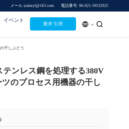
メール yudaryl@163.com
電話番号: 86-021-59532925
イベント


要求 引用
器の干しぶどう
ステンレス鋼を処理する380V
ーツのプロセス用機器の干し
海