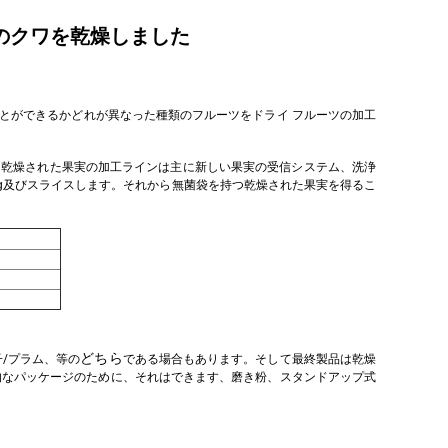
ーのクワを乾燥しました
ことができるかどれが異なった種類のフルーツをドライ フルーツの加工
す。乾燥された果実の加工ラインは主に新しい果実の受信システム、洗浄
ng及びスライスします。それから無菌袋を持つ乾燥された果実を得るこ
どちら
子/プラム、
等
の
である場合もあります。そして最終製品は乾燥
的なパッケージのために、それはできます、磨き粉、スタンドアップ式