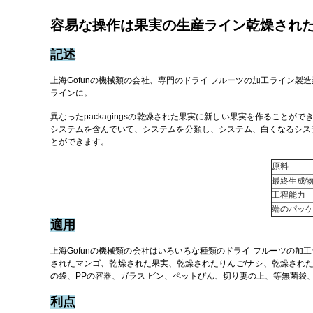
容易な操作は果実の生産ライン乾燥されたい
記述
上海Gofunの機械類の会社、専門のドライ フルーツの加工ライン
ラインに。
異なったpackagingsの乾燥された果実に新しい果実を作るこ
システムを含んでいて、システムを分類し、システム、白くなるシステ
とができます。
原料
最終生成
工程能力
端のパッ
適用
上海Gofunの機械類の会社はいろいろな種類のドライ フルーツの
されたマンゴ、乾燥された果実、乾燥されたりんご/ナシ、乾燥され
の袋、PPの容器、ガラス ビン、ペットびん、切り妻の上、等無菌袋
利点