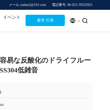
メール yudaryl@163.com
電話番号: 86-021-59532925
イベント


要求 引用
容易な反酸化のドライフルー
S304低雑音
海
un