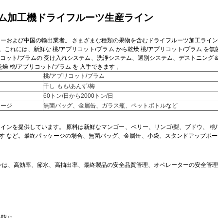
プラム加工機ドライフルーツ生産ライン
ーカーおよび中国の輸出業者。
さまざまな種類の果物を含むドライフルーツ加工ライン
。これには、新鮮な
桃/アプリコット/プラム
から乾燥
桃/アプリコット/プラム
を無
リコット/プラムの
受け入れシステム、洗浄システム、選別システム、デストニング
乾燥
桃/アプリコット/プラム
を
入手できます
。
桃/アプリコット/プラム
干し
もも/あんず/梅
60トン/日から2000トン/日
ケージ
無菌バッグ、金属缶、ガラス瓶、ペットボトルなど
工ラインを提供しています。
原料は新鮮なマンゴー、ベリー、リンゴ/梨、ブドウ、
桃
す
など。最終パッケージの場合、無菌バッグ、金属缶、小袋、スタンドアップポーチ
ンは、高効率、節水、高抽出率、最終製品の安全品質管理、オペレーターの安全管理
を防止