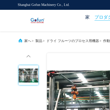
Shanghai Gofun Machinery Co., Ltd.
家
プロダ
家へ
>
製品
>
ドライ フルーツのプロセス用機器
>
作動