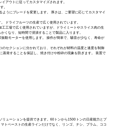
レイアウトに従ってカスタマイズされます。
ます。
きるようにブレードを変更します。
厚さは、ご要望に応じてカスタマイ
す。
ドライフルーツの生産で広く使用されています。
加工工場で広く使用されていますが、ドライミートやスライス肉の生
柔らかくなり、短時間で浸漬することで製品に入ります。
2振動モーターを使用します。
操作が簡単で、騒音が少なく、寿命が
3つのセクションに分かれており、それぞれが材料の温度と速度を制御
に蒸発することを保証し、焼き付けや粉砕の現象を防ぎます。
装置で
リューションを提供できます。60トンから1500トンの日産能力とプ
nyは、トマトペーストの生産ラインだけでなく、リンゴ、ナシ、プラム、ココ