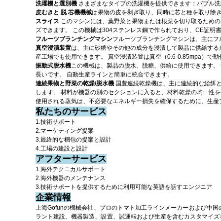
洗濯機と選別機
さまざまなタイプの洗濯機を提供できます：バブル洗
皮むきと
脱
芯機機械
は果物の皮を剥ぎ取り、同時に芯と種を取り除
スライス
このマシンには、葉野菜と果物または根菜を切り取るための
ズできます。
この機械は304ステンレス鋼で作られており、CE証明
フルーツブランチングマシン
フルーツブランチングマシンは、主にフ
真空浸漬装置
は、主に砂糖やその他の成分を浸漬して製品に供給する
産工場でも使用できます。
真空浸漬装置は真空（0.6-0.85mp
振動式脱水機
この機械は、製品の脱水、脱糖、供給に使用できます。
長いです。
自動生産ラインと簡単に統合できます。
連続果物と野菜の乾燥/脱水機
国豊連続乾燥機は、主に連続的な給餌
します。
材料が機器の別のセクションに入ると、材料乾燥の均一性を
使用される蒸気は、不必要なエネルギー損失を確保するために、生産
私たちのサービス
1.技術サポート
2.マーケティング提案
3.最終的な梱包の提案と設計
4.工場の建設と設計
アフターサービス
1.海外テクニカルサポート
2.海外機器のメンテナンス
3.技術サポートを提供するために利用可能な英語を話すエンジニア
企業情報
上海Gofunの機械会社、プロのトマト加工ラインメーカーおよび中国
ラント建設、機器製造、設置、試運転および生産を含むカスタマイズ