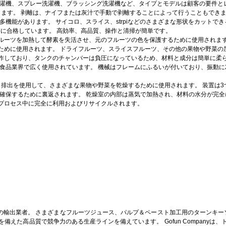
濯機、スプレー洗濯機、ブラッシング洗濯機など、タイプとモデルは顧客の要件と
きます。
剥離は、ナイフまたは灰汁で手動で剥離することによって行うこともでき
多機能があります。
サイコロ、スライス、strpiなどのさまざまな形状をカットで
書に合格しています。
高効率、高品質、操作と清掃が簡単です。
ルーツを加熱して酵素を失活させ、元のフルーツの色を保護するために使用されま
ために使用されます。
ドライフルーツ、スライスフルーツ、その他の果物や野菜の
a）で動作しており、タンクのチャンバーは負圧になっているため、材料と成分は簡単に
食品業界で広く使用されています。
機械はフレームにふるいが付いており、振動に
と排出を使用して、さまざまな果物や野菜を乾燥するために使用されます。
装置は
確保するために裏返されます。
乾燥室の内部は蒸気で加熱され、材料の水分が完全
プロセス中に完全に利用およびリサイクルされます。
の輸出業者。
さまざまなフルーツジュース、パルプ＆ペースト加工用のターンキーソ
を備えた高品質で競争力のある生産ラインを備えています。
Gofun Compa