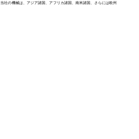
当社の機械は、アジア諸国、アフリカ諸国、南米諸国、さらには欧州