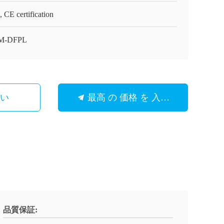
 CE certification
M-DFPL
さい
最高 の 価格 を 入手 する
品質保証: