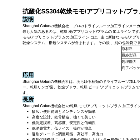
抗酸化SS304乾燥モモ/アプリコット/
説明
Shanghai Gofunの機械会社、プロのドライフルーツ加工ラインメ
最も人気のあるのは、乾燥
桃/アプリコット/プラムの
加工ラインです
モモ/アプリコット/プラムの
加工ラインには、主に新鮮な
モモ/アプ
乾燥システム、梱包システムが含まれます。
その後
、別の包装袋で
原材料
最終製品
処理能力
終了パッ
応用
Shanghai Gofunの機械会社は、あらゆる種類のドライフルーツ加
ー、乾燥リンゴ/梨、乾燥ブドウ、乾燥
ピーチ/アプリコット/プラムで
す。
長所
Shanghai Gofun機械会社
の乾燥
モモ/アプリコット/プラム
加工ライ
幅広い使用範囲とメンテナンスが簡単
高度な設計、鉄骨構造、強くて美しい
低測定誤差、高感度、安定性と信頼性
低消費電力、低ノイズ、操作が簡単
選別グレードは調整可能、高効率、高出力
自動保護機能により、機器の逆転およびエラー操作による損傷