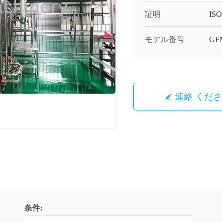
証明
ISO,
モデル番号
GF
連絡 くだ
条件: