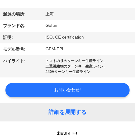
デ
オ
起源の場所:
上海
Gofun
ブランド名:
VR
ISO, CE certification
証明:
シ
GFM-TPL
モデル番号:
ョ
,
ハイライト:
トマトのりのターンキー生産ライン
ー
,
二重濃縮物のターンキー生産ライン
440Vターンキー生産ライン
私
お問い合わせ!
達
に
詳細を展開する
つ
類似品