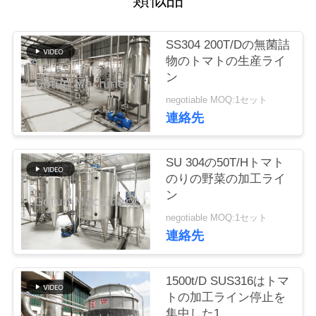
い
て
SS304 200T/Dの無菌詰
物のトマトの生産ライ
工
ン
negotiable MOQ:1セット
場
連絡先
旅
行
SU 304の50T/Hトマト
のりの野菜の加工ライ
ン
品
negotiable MOQ:1セット
連絡先
質
管
1500t/D SUS316はトマ
理
トの加工ライン停止を
集中した1