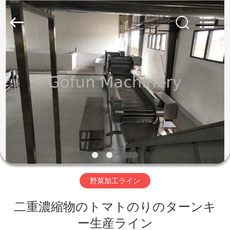
2019
-
2026
Shanghai
Gofun
Machinery
Co.,
Ltd..
家
All
Rights
Reserved.
プ
ロ
ダ
ク
ト
野菜加工ライン
二重濃縮物のトマトのりのターンキ
ビ
ー生産ライン