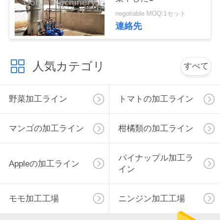
negotiable MOQ:1セット
私
連絡先
達
に
人気カテゴリ
すべて
連
絡
野菜加工ライン
トマトの加工ライン
し
マンゴの加工ライン
柑橘類の加工ライン
な
さ
パイナップル加工ラ
Appleの加工ライン
イン
い
モモ加工工場
ニンジン加工工場
ニ