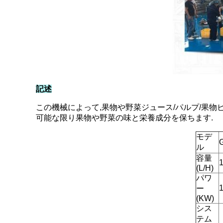
記述
この機械によって,果物や野菜ジュース/パルプ/果物ピ
可能な限り果物や野菜の味と栄養成分を保ちます.
モデ
ル
容量
(L/H)
パワ
ー
(KW)
シス
テム