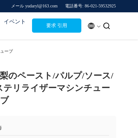
メール yudaryl@163.com
電話番号: 86-021-59532925
イベント


要求 引用
チューブ
梨のペースト/パルプ/ソース/
Tステリライザーマシンチュー
ーブ
海