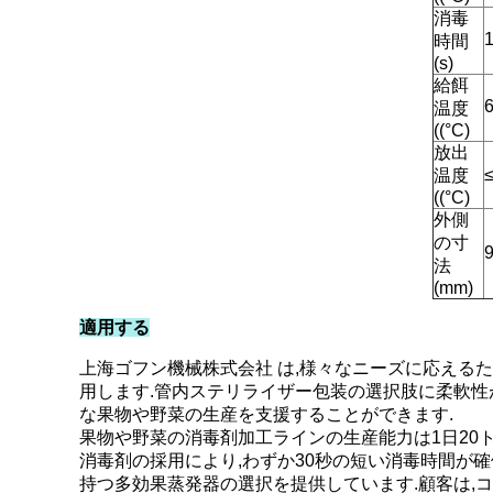
消毒
時間
(s)
給餌
温度
((°C)
放出
温度
((°C)
外側
の寸
法
(mm)
適用する
上海ゴフン機械株式会社 は,様々なニーズに応える
用します.管内ステリライザー包装の選択肢に柔軟性があ
な果物や野菜の生産を支援することができます.
果物や野菜の消毒剤加工ラインの生産能力は1日20ト
消毒剤の採用により,わずか30秒の短い消毒時間が
持つ多効果蒸発器の選択を提供しています.顧客は,