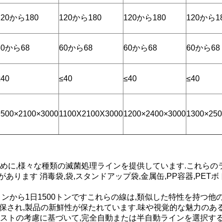
120から180
120から180
120から180
120から1
60から68
60から68
60から68
60から68
≤40
≤40
≤40
≤40
9500×2100×3000
1100X2100X3000
1200×2400×3000
1300×250
ために,様々な種類の滅菌処理ラインを提供しています.これらの
ります 消毒袋,袋,スタンドアップ袋,金属缶,PP容器,PET
ンから1日1500トンですこれらの線は,類似した特性を持つ
確保され,製品の新鮮性が保たれています.味や視覚的な魅力のあ
コストの考慮に基づいて,完全自動または半自動ラインを選択する