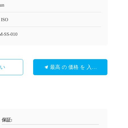
un
 ISO
M-SS-010
さい
最高 の 価格 を 入手 する
保証: