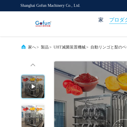
Shanghai Gofun Machinery Co., Ltd.
家
プロダ
家へ
>
製品
>
UHT滅菌装置機械
>
自動リンゴと梨のペー