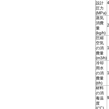
設計
圧力
(MPa)
蒸気
消費
量
(kg/h)
圧縮
空気
の消
費量
(m3/h)
冷却
用水
の消
費量
(t/h)
材料
の消
毒温
度
((°C)