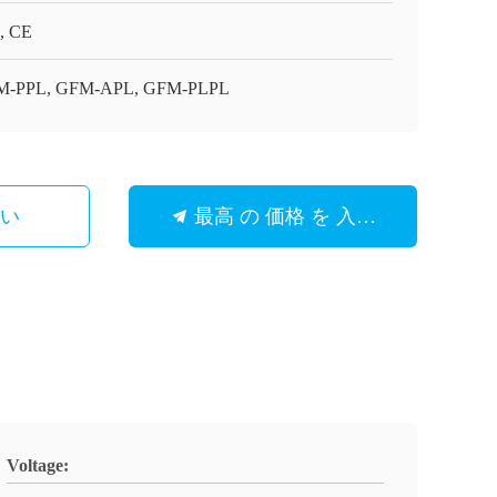
, CE
M-PPL, GFM-APL, GFM-PLPL
さい
最高 の 価格 を 入手 する
Voltage: