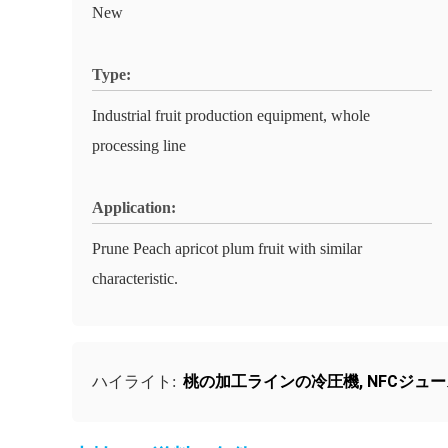
New
Type:
Industrial fruit production equipment, whole
processing line
Application:
Prune Peach apricot plum fruit with similar
characteristic.
桃の加工ラインの冷圧機
,
NFCジュ
ハイライト: