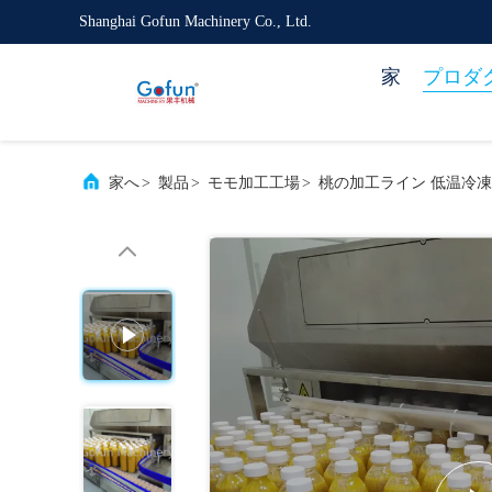
Shanghai Gofun Machinery Co., Ltd.
家
プロダ
家へ
>
製品
>
モモ加工工場
>
桃の加工ライン 低温冷凍