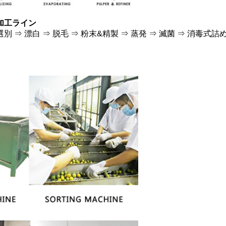
加工ライン
選別 ⇒ 漂白 ⇒ 脱毛 ⇒ 粉末&精製 ⇒ 蒸発 ⇒ 滅菌 ⇒ 消毒式