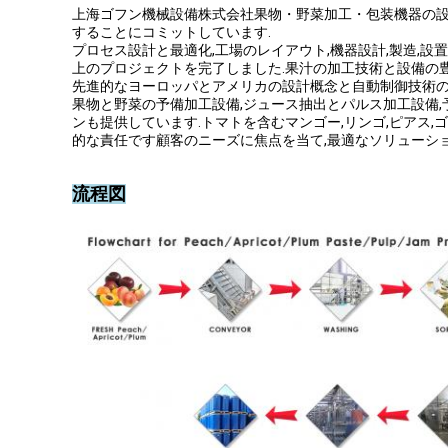
上海ゴフン機械設備株式会社果物・野菜加工・包装機器の
することにコミットしています.
プロセス設計と最適化,工場のレイアウト,機器設計,製造,設
上のプロジェクトを完了しました.果汁の加工技術と設備の
先進的なヨーロッパとアメリカの設計概念と自動制御技術の初
果物と野菜の予備加工設備,ジュース抽出とパルス加工設備,予
ンも提供しています.トマトを含むマンゴー,リンゴ,ピアス,ゴ
的な責任です顧客のニーズに焦点を当て,最適なソリューシ
流程図