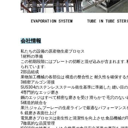
会社情報
私たちの設備の原産物生産プロセス
1材料の準備
この初期段階にはプレートの切断と混ぜ込みが含まれます.
られています.
2部品組成
果物加工機械の各部位は 構造の整合性と 耐久性を確保する
3精密アルゴン溶接
SUS304のステンレスステール衛生基準に準拠した 縫い
4専門的なエッジ磨き
鋼のエッジはすべて精密な磨きを受け 滑らかで 毛穴のない
5構造的統合を
果汁,ジャム,プーレーの生産ラインで最適なパフォーマンス
6. 鏡磨き表面仕上げ
電気磨きプロセスは衛生性と清潔性を向上させ,食品機械のFD
7徹底的な品質管理