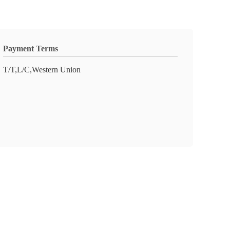
Payment Terms
T/T,L/C,Western Union