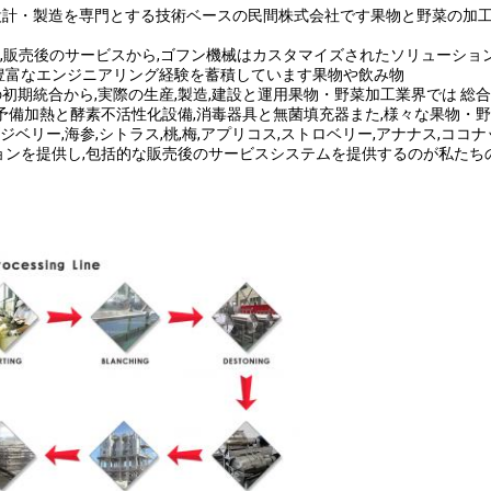
設計・製造を専門とする技術ベースの民間株式会社です果物と野菜の加
置,販売後のサービスから,ゴフン機械はカスタマイズされたソリューション
豊富なエンジニアリング経験を蓄積しています果物や飲み物
期統合から,実際の生産,製造,建設と運用果物・野菜加工業界では 総
備加熱と酵素不活性化設備,消毒器具と無菌填充器また,様々な果物・野菜加工
ジベリー,海参,シトラス,桃,梅,アプリコス,ストロベリー,アナナス,コ
ョンを提供し,包括的な販売後のサービスシステムを提供するのが私たち