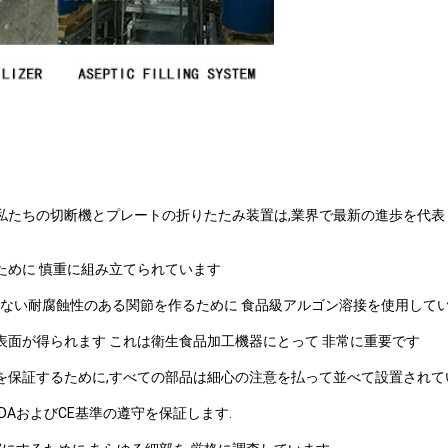
 私たちの切断機とプレートの折りたたみ装置は,業界で最新の進歩を代表
ために 慎重に組み立てられています
目のない耐腐蝕性のある関節を作るために 食品級アルゴン溶接を使用して
表面が得られます これは衛生食品加工機器にとって 非常に重要です
を保証するために,すべての部品は細心の注意を払って並べて設置されて
AおよびCE基準の遵守を保証します.