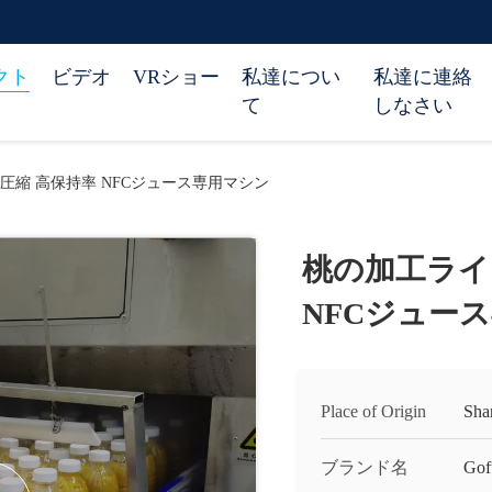
クト
ビデオ
VRショー
私達につい
私達に連絡
て
しなさい
圧縮 高保持率 NFCジュース専用マシン
桃の加工ライ
NFCジュー
Place of Origin
Sha
ブランド名
Gof