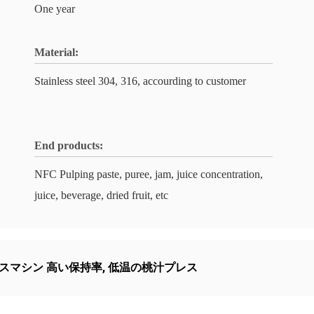
One year
Material:
Stainless steel 304, 316, accourding to customer
End products:
NFC Pulping paste, puree, jam, juice concentration,
juice, beverage, dried fruit, etc
ースマシン 高い保持率
,
低温の桃汁プレス