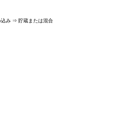
詰め込み ⇒ 貯蔵または混合