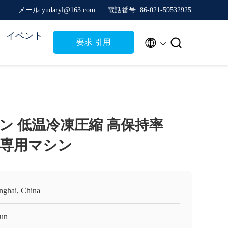
メール yudaryl@163.com
電話番号: 86-021-59532925
イベント


要求 引用
ン 低温冷凍圧縮 高保持率
ス専用マシン
nghai, China
un