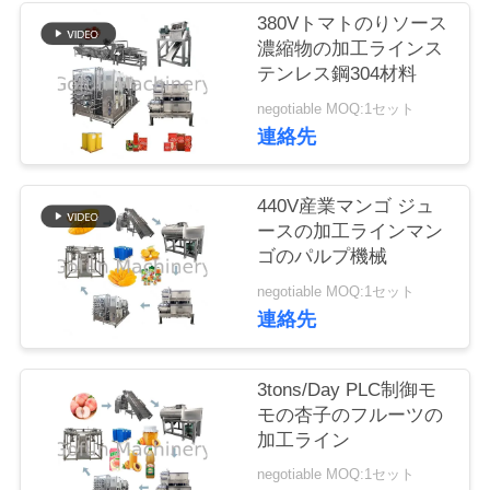
い
380Vトマトのりソース
て
濃縮物の加工ラインス
テンレス鋼304材料
negotiable MOQ:1セット
工
連絡先
場
旅
440V産業マンゴ ジュ
ースの加工ラインマン
行
ゴのパルプ機械
negotiable MOQ:1セット
連絡先
品
質
3tons/Day PLC制御モ
管
モの杏子のフルーツの
加工ライン
理
negotiable MOQ:1セット