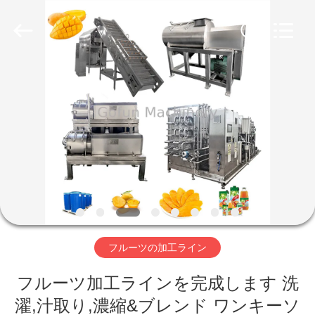
2019
-
2026
Shanghai
Gofun
Machinery
Co.,
Ltd..
家
All
Rights
Reserved.
プ
ロ
ダ
ク
ト
フルーツの加工ライン
フルーツ加工ラインを完成します 洗
ビ
濯,汁取り,濃縮&ブレンド ワンキーソ