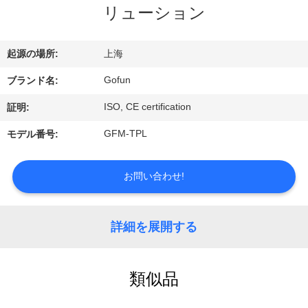
デ
リューション
オ
起源の場所:
上海
VR
Gofun
ブランド名:
シ
ISO, CE certification
証明:
ョ
GFM-TPL
モデル番号:
ー
お問い合わせ!
私
達
詳細を展開する
に
類似品
つ