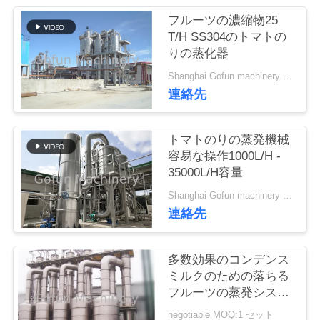
い
フルーツの濃縮物25
て
T/H SS304のトマトの
りの蒸化器
工
Shanghai Gofun machinery company MOQ:1セット
連絡先
場
旅
トマトのりの蒸発機械
容易な操作1000L/H -
行
35000L/H容量
Shanghai Gofun machinery company MOQ:1 セット
品
連絡先
質
多数効果のコンデンス
管
ミルクのための落ちる
フルーツの蒸発システ
理
ム
negotiable MOQ:1 セット