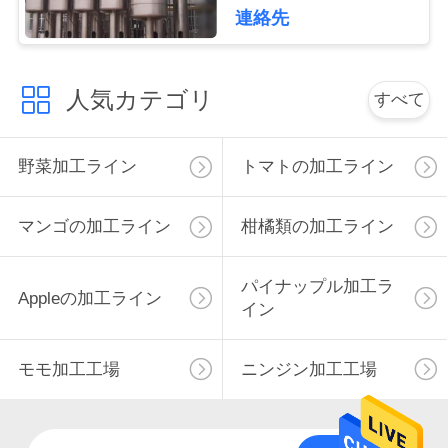
連絡先
私
達
人気カテゴリ
すべて
に
連
野菜加工ライン
トマトの加工ライン
絡
マンゴの加工ライン
柑橘類の加工ライン
し
な
パイナップル加工ラ
Appleの加工ライン
イン
さ
い
モモ加工工場
ニンジン加工工場
ニ