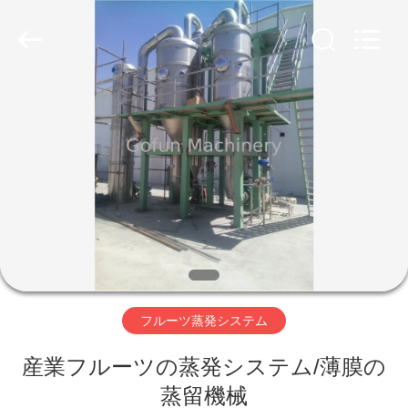
2019
-
2026
Shanghai
Gofun
Machinery
Co.,
Ltd..
家
All
Rights
Reserved.
プ
ロ
ダ
ク
ト
フルーツ蒸発システム
産業フルーツの蒸発システム/薄膜の
ビ
蒸留機械