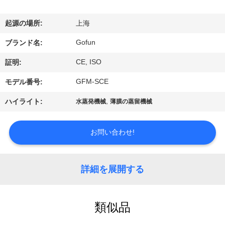
デ
オ
起源の場所:
上海
Gofun
ブランド名:
VR
CE, ISO
証明:
シ
GFM-SCE
モデル番号:
ョ
,
ハイライト:
水蒸発機械
薄膜の蒸留機械
ー
お問い合わせ!
私
達
詳細を展開する
に
つ
類似品