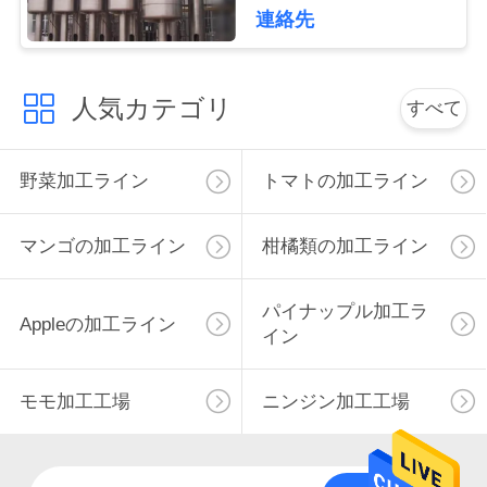
連絡先
私
達
人気カテゴリ
すべて
に
連
野菜加工ライン
トマトの加工ライン
絡
マンゴの加工ライン
柑橘類の加工ライン
し
な
パイナップル加工ラ
Appleの加工ライン
イン
さ
い
モモ加工工場
ニンジン加工工場
ニ