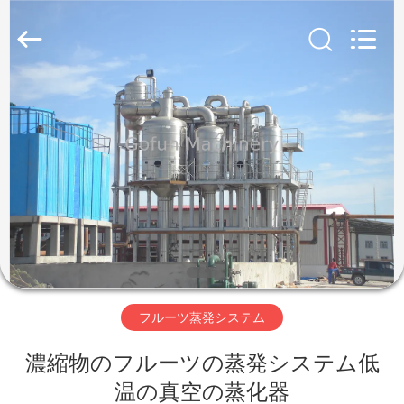
2019
-
2026
Shanghai
Gofun
Machinery
Co.,
Ltd..
家
All
Rights
Reserved.
プ
ロ
ダ
ク
ト
フルーツ蒸発システム
濃縮物のフルーツの蒸発システム低
ビ
温の真空の蒸化器