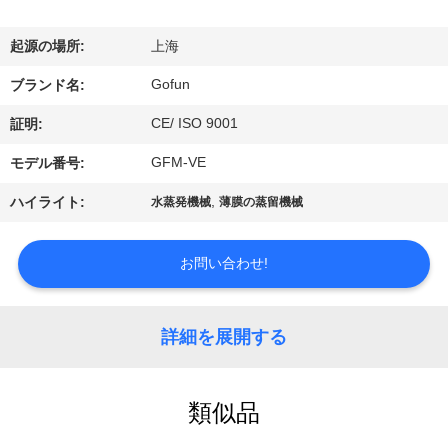
デ
オ
起源の場所:
上海
Gofun
ブランド名:
VR
CE/ ISO 9001
証明:
シ
GFM-VE
モデル番号:
ョ
,
ハイライト:
水蒸発機械
薄膜の蒸留機械
ー
お問い合わせ!
私
達
詳細を展開する
に
つ
類似品