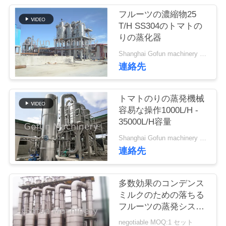
い
フルーツの濃縮物25
て
T/H SS304のトマトの
りの蒸化器
工
Shanghai Gofun machinery company MOQ:1セット
連絡先
場
旅
トマトのりの蒸発機械
容易な操作1000L/H -
行
35000L/H容量
Shanghai Gofun machinery company MOQ:1 セット
品
連絡先
質
多数効果のコンデンス
管
ミルクのための落ちる
フルーツの蒸発システ
理
ム
negotiable MOQ:1 セット