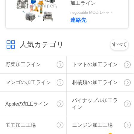
加工ライン
私
negotiable MOQ:1セット
連絡先
達
に
人気カテゴリ
すべて
連
絡
野菜加工ライン
トマトの加工ライン
し
マンゴの加工ライン
柑橘類の加工ライン
な
さ
パイナップル加工ラ
Appleの加工ライン
イン
い
モモ加工工場
ニンジン加工工場
ニ