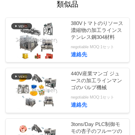
い
類似品
て
380Vトマトのりソース
濃縮物の加工ラインス
工
テンレス鋼304材料
場
negotiable MOQ:1セット
連絡先
旅
行
440V産業マンゴ ジュ
ースの加工ラインマン
ゴのパルプ機械
品
negotiable MOQ:1セット
質
連絡先
管
3tons/Day PLC制御モ
理
モの杏子のフルーツの