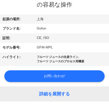
デ
の容易な操作
オ
起源の場所:
上海
VR
Gofun
ブランド名:
シ
CE, ISO
証明:
ョ
GFM-MPL
モデル番号:
ー
,
ハイライト:
フルーツ ジュースの生産ライン
フルーツ ジュースのプロセス用機器
私
お問い合わせ!
達
に
詳細を展開する
つ