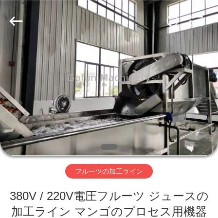
2019
-
2026
Shanghai
Gofun
Machinery
Co.,
Ltd..
家
All
Rights
Reserved.
プ
ロ
ダ
ク
ト
フルーツの加工ライン
380V / 220V電圧フルーツ ジュースの
ビ
加工ライン マンゴのプロセス用機器