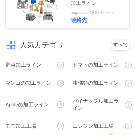
加工ライン
私
negotiable MOQ:1セット
連絡先
達
に
人気カテゴリ
すべて
連
絡
野菜加工ライン
トマトの加工ライン
し
マンゴの加工ライン
柑橘類の加工ライン
な
さ
パイナップル加工ラ
Appleの加工ライン
イン
い
モモ加工工場
ニンジン加工工場
ニ