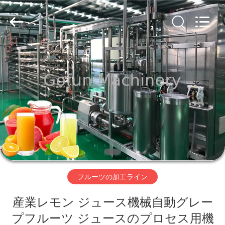
2019
-
2026
Shanghai
Gofun
Machinery
Co.,
Ltd..
家
All
Rights
Reserved.
プ
ロ
ダ
ク
ト
フルーツの加工ライン
産業レモン ジュース機械自動グレー
ビ
プフルーツ ジュースのプロセス用機