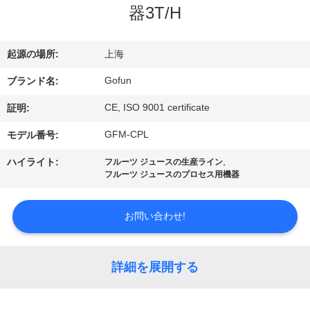
デ
器3T/H
オ
起源の場所:
上海
VR
Gofun
ブランド名:
シ
CE, ISO 9001 certificate
証明:
ョ
GFM-CPL
モデル番号:
ー
,
ハイライト:
フルーツ ジュースの生産ライン
フルーツ ジュースのプロセス用機器
私
お問い合わせ!
達
に
詳細を展開する
つ