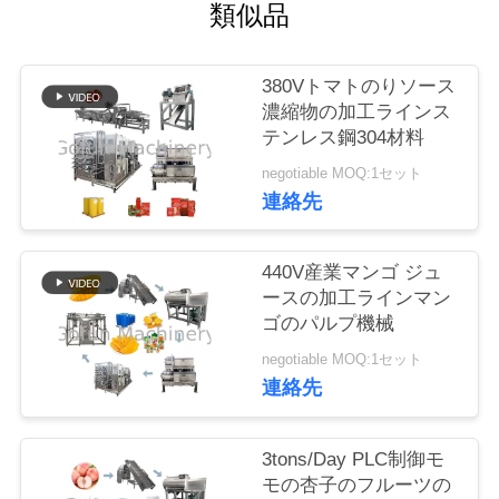
い
類似品
て
380Vトマトのりソース
濃縮物の加工ラインス
工
テンレス鋼304材料
場
negotiable MOQ:1セット
連絡先
旅
行
440V産業マンゴ ジュ
ースの加工ラインマン
ゴのパルプ機械
品
negotiable MOQ:1セット
質
連絡先
管
3tons/Day PLC制御モ
理
モの杏子のフルーツの