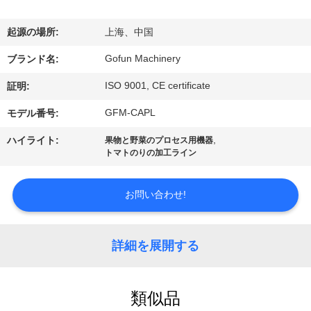
デ
オ
起源の場所:
上海、中国
Gofun Machinery
ブランド名:
VR
ISO 9001, CE certificate
証明:
シ
GFM-CAPL
モデル番号:
ョ
,
ハイライト:
果物と野菜のプロセス用機器
ー
トマトのりの加工ライン
お問い合わせ!
私
達
詳細を展開する
に
つ
類似品