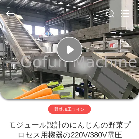
2019
-
2026
Shanghai
Gofun
Machinery
Co.,
Ltd..
家
All
Rights
Reserved.
プ
ロ
ダ
ク
ト
野菜加工ライン
モジュール設計のにんじんの野菜プ
ビ
ロセス用機器の220V/380V電圧