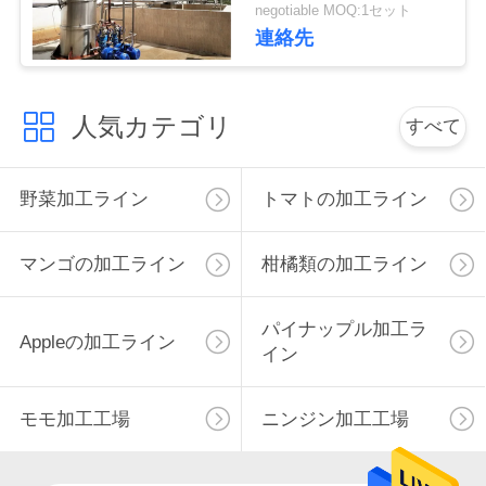
negotiable MOQ:1セット
連絡先
私
達
人気カテゴリ
すべて
に
連
野菜加工ライン
トマトの加工ライン
絡
し
マンゴの加工ライン
柑橘類の加工ライン
な
パイナップル加工ラ
Appleの加工ライン
さ
イン
い
モモ加工工場
ニンジン加工工場
ニ