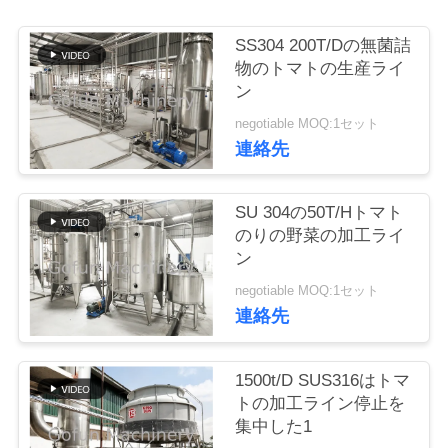
い
て
SS304 200T/Dの無菌詰
物のトマトの生産ライ
ン
工
negotiable MOQ:1セット
連絡先
場
旅
SU 304の50T/Hトマト
行
のりの野菜の加工ライ
ン
negotiable MOQ:1セット
品
連絡先
質
管
1500t/D SUS316はトマ
トの加工ライン停止を
理
集中した1