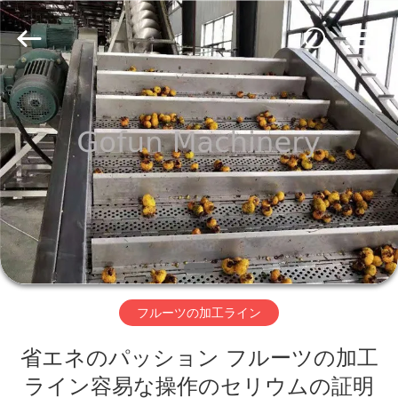
2019
-
2026
Shanghai
Gofun
Machinery
Co.,
Ltd..
家
All
Rights
Reserved.
プ
ロ
ダ
ク
ト
フルーツの加工ライン
省エネのパッション フルーツの加工
ビ
ライン容易な操作のセリウムの証明