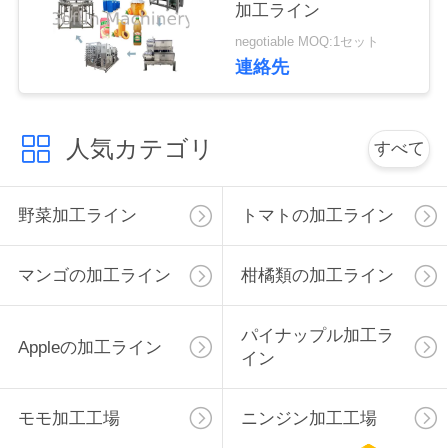
加工ライン
私
negotiable MOQ:1セット
連絡先
達
に
人気カテゴリ
すべて
連
絡
野菜加工ライン
トマトの加工ライン
し
マンゴの加工ライン
柑橘類の加工ライン
な
さ
パイナップル加工ラ
Appleの加工ライン
イン
い
モモ加工工場
ニンジン加工工場
ニ