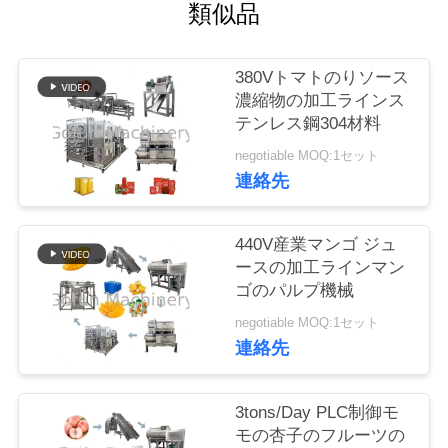
い
類似品
て
380Vトマトのりソース
濃縮物の加工ラインス
工
テンレス鋼304材料
場
negotiable MOQ:1セット
連絡先
旅
行
440V産業マンゴ ジュ
ースの加工ラインマン
ゴのパルプ機械
品
negotiable MOQ:1セット
質
連絡先
管
3tons/Day PLC制御モ
理
モの杏子のフルーツの