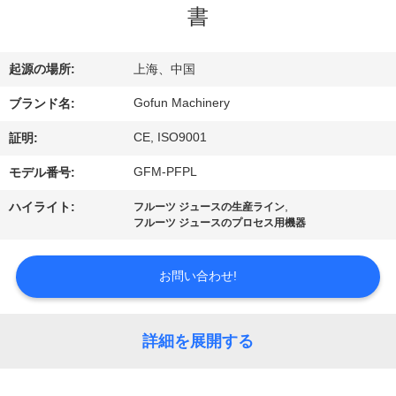
デ
書
オ
起源の場所:
上海、中国
VR
Gofun Machinery
ブランド名:
シ
CE, ISO9001
証明:
ョ
GFM-PFPL
モデル番号:
ー
,
ハイライト:
フルーツ ジュースの生産ライン
フルーツ ジュースのプロセス用機器
私
お問い合わせ!
達
に
詳細を展開する
つ