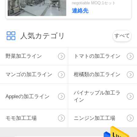
negotiable MOQ:1セット
連絡先
私
達
人気カテゴリ
すべて
に
連
野菜加工ライン
トマトの加工ライン
絡
し
マンゴの加工ライン
柑橘類の加工ライン
な
パイナップル加工ラ
Appleの加工ライン
さ
イン
い
モモ加工工場
ニンジン加工工場
ニ