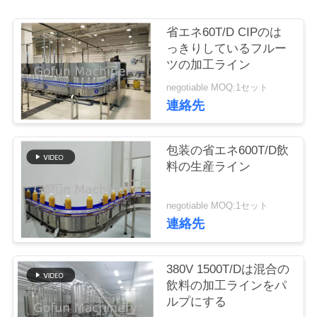
い
て
省エネ60T/D CIPのは
っきりしているフルー
ツの加工ライン
工
negotiable MOQ:1セット
連絡先
場
旅
包装の省エネ600T/D飲
行
料の生産ライン
negotiable MOQ:1セット
品
連絡先
質
管
380V 1500T/Dは混合の
飲料の加工ラインをパ
理
ルプにする