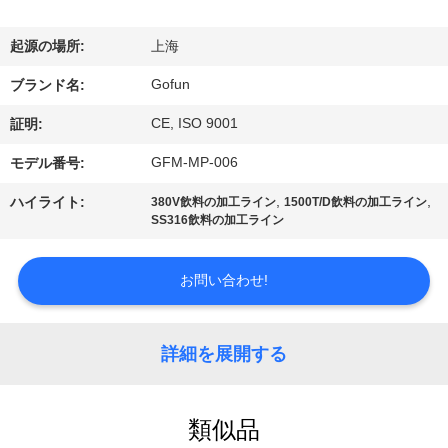
デ
オ
起源の場所:
上海
Gofun
ブランド名:
VR
CE, ISO 9001
証明:
シ
GFM-MP-006
モデル番号:
ョ
,
,
ハイライト:
380V飲料の加工ライン
1500T/D飲料の加工ライン
ー
SS316飲料の加工ライン
お問い合わせ!
私
達
詳細を展開する
に
つ
類似品