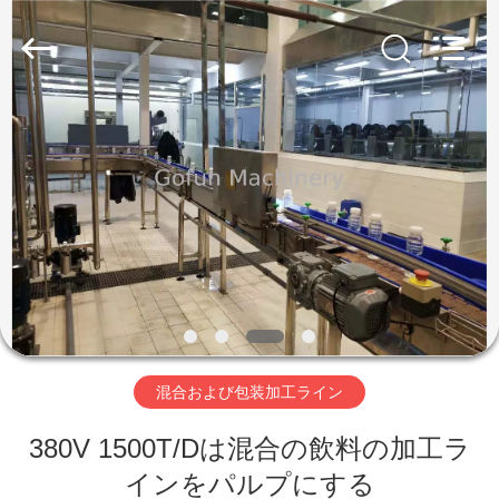
2019
-
2026
Shanghai
Gofun
Machinery
Co.,
Ltd..
家
All
Rights
Reserved.
プ
ロ
ダ
ク
ト
混合および包装加工ライン
380V 1500T/Dは混合の飲料の加工ラ
ビ
インをパルプにする