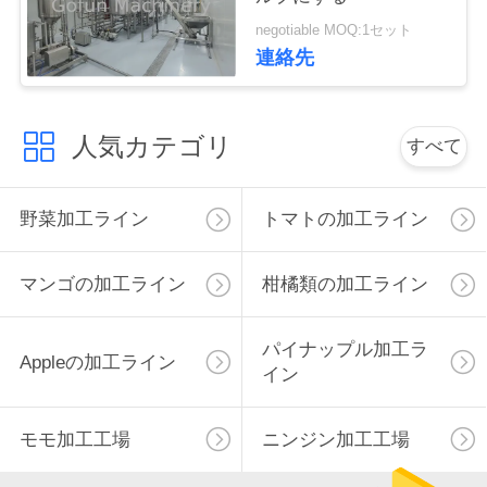
negotiable MOQ:1セット
私
連絡先
達
に
人気カテゴリ
すべて
連
絡
野菜加工ライン
トマトの加工ライン
し
マンゴの加工ライン
柑橘類の加工ライン
な
さ
パイナップル加工ラ
Appleの加工ライン
イン
い
モモ加工工場
ニンジン加工工場
ニ