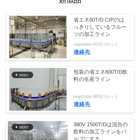
い
て
省エネ60T/D CIPのは
っきりしているフルー
工
ツの加工ライン
negotiable MOQ:1セット
場
連絡先
旅
行
包装の省エネ600T/D飲
料の生産ライン
品
negotiable MOQ:1セット
連絡先
質
管
380V 1500T/Dは混合の
理
飲料の加工ラインをパ
ルプにする