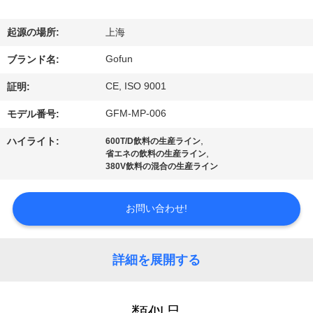
デ
オ
起源の場所:
上海
Gofun
ブランド名:
VR
CE, ISO 9001
証明:
シ
GFM-MP-006
モデル番号:
ョ
,
ハイライト:
600T/D飲料の生産ライン
ー
,
省エネの飲料の生産ライン
380V飲料の混合の生産ライン
私
お問い合わせ!
達
に
詳細を展開する
つ
類似品