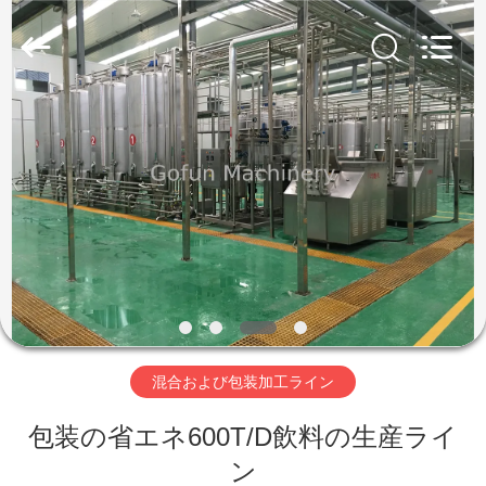
2019
-
2026
Shanghai
Gofun
Machinery
Co.,
Ltd..
家
All
Rights
Reserved.
プ
ロ
ダ
ク
ト
混合および包装加工ライン
包装の省エネ600T/D飲料の生産ライ
ビ
ン