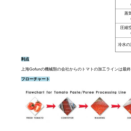
蒸
（
圧縮
（
冷水の
利点
上海Gofunの機械類の会社からのトマトの加工ラインは
フローチャート