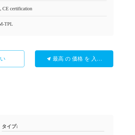
 CE certification
M-TPL
さい
最高 の 価格 を 入手 する
タイプ: