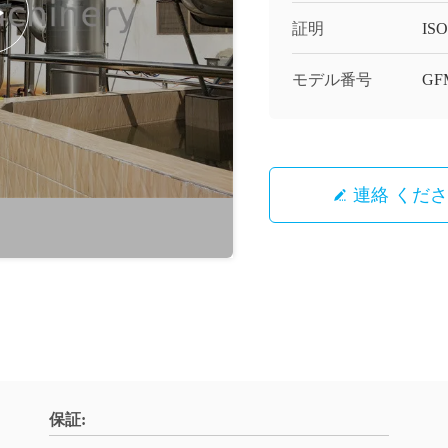
証明
ISO,
モデル番号
GF
連絡 くだ
保証: