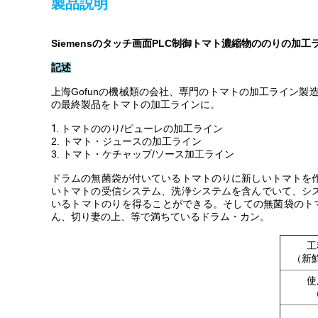
製品説明
Siemensのタッチ画面PLC制御トマト濃縮物ののりの加工
記述
上海Gofunの機械類の会社、専門のトマトの加工ライン
の最終製品をトマトの加工ラインに。
1.
トマトののり/ピューレの加工ライン
2. トマト・ジュースの加工ライン
3. トマト・ケチャップ/ソース加工ライン
ドラムの無菌袋が付いているトマトのりに新しいトマトを
いトマトの受信システム、洗浄システムを含んでいて、シ
いるトマトのりを得ることができる。そしての無菌袋のト
ん、切り妻の上、等で満ちているドラム・カン。
工
（新
使
（