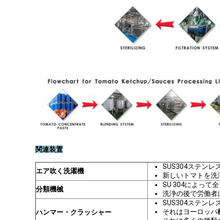
関連装置
SUS304ステン
エア吹く洗濯機
新しいトマトを洗
SU 304によっ
分類機械
洗浄の後で労働者
SUS304ステン
それはヨーロッパ
ハンマー・クラッシャー