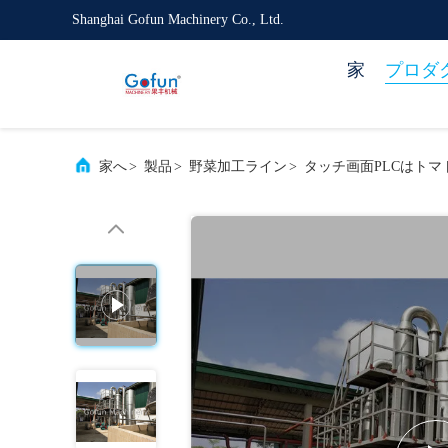
Shanghai Gofun Machinery Co., Ltd.
家
プロダ
家へ
>
製品
>
野菜加工ライン
>
タッチ画面PLCはト