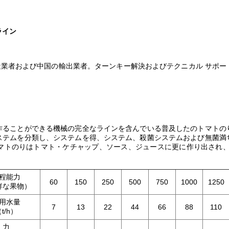
ライン
製造業者および中国の輸出業者。ターンキー解決およびテクニカル サポ
作ることができる機械の完全なラインを含んでいる普及したのトマトの
ステムを分類し、システムを得、システム、殺菌システムおよび無菌満
マトのりはトマト・ケチャップ、ソース、ジュースに更に作り出され、
程能力
60
150
250
500
750
1000
1250
鮮な果物）
用水量
7
13
22
44
66
88
110
t/h）
力