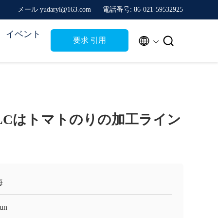
メール yudaryl@163.com
電話番号: 86-021-59532925
イベント


要求 引用
LCはトマトのりの加工ライン
海
un