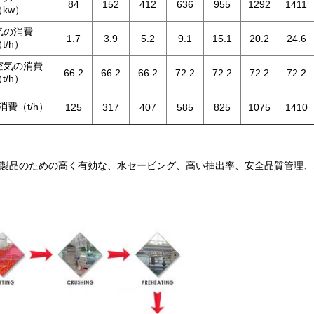
84
152
412
636
955
1292
1411
（kw）
気の消費
1.7
3.9
5.2
9.1
15.1
20.2
24.6
t/h）
空気の消費
66.2
66.2
66.2
72.2
72.2
72.2
72.2
t/h）
消費（t/h）
125
317
407
585
825
1075
1410
最終製品のための高く有効な、水セービング、高い抽出率、安全品質管理