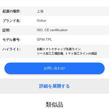
デ
オ
起源の場所:
上海
Gofun
ブランド名:
VR
ISO, CE certification
証明:
シ
GFM-TPL
モデル番号:
ョ
,
ハイライト:
自動トマトケチャップ生産ライン
ー
,
ソース加工工場設備
トマト加工ラインの保証
お問い合わせ!
私
達
詳細を展開する
に
つ
類似品