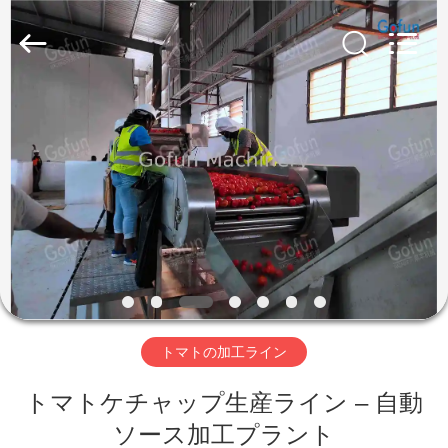
2019
-
2026
Shanghai
Gofun
Machinery
Co.,
Ltd..
家
All
Rights
Reserved.
プ
ロ
ダ
ク
ト
トマトの加工ライン
トマトケチャップ生産ライン – 自動
ビ
ソース加工プラント