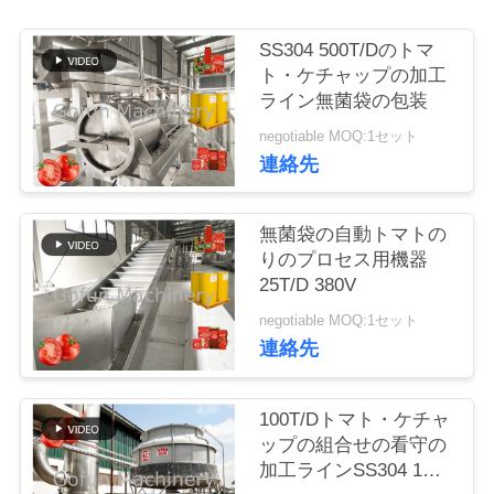
い
て
SS304 500T/Dのトマ
ト・ケチャップの加工
ライン無菌袋の包装
工
negotiable MOQ:1セット
連絡先
場
旅
無菌袋の自動トマトの
行
りのプロセス用機器
25T/D 380V
negotiable MOQ:1セット
品
連絡先
質
管
100T/Dトマト・ケチャ
ップの組合せの看守の
理
加工ラインSS304 1停