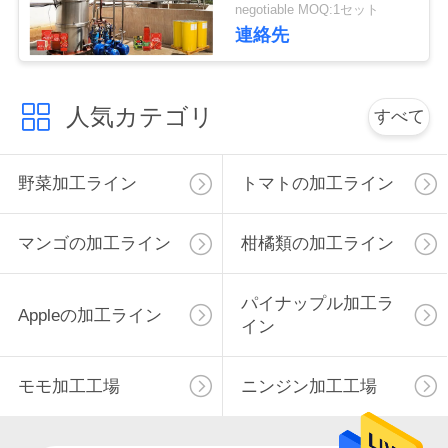
止サービス
negotiable MOQ:1セット
連絡先
私
達
人気カテゴリ
すべて
に
連
野菜加工ライン
トマトの加工ライン
絡
し
マンゴの加工ライン
柑橘類の加工ライン
な
パイナップル加工ラ
Appleの加工ライン
さ
イン
い
モモ加工工場
ニンジン加工工場
ニ