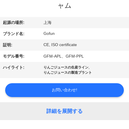
デ
ャム
オ
起源の場所:
上海
VR
Gofun
ブランド名:
シ
CE, ISO certificate
証明:
ョ
モデル番号:
GFM-APL、GFM-PPL
ー
,
ハイライト:
りんごジュースの生産ライン
りんごジュースの製造プラント
私
お問い合わせ!
達
に
詳細を展開する
つ