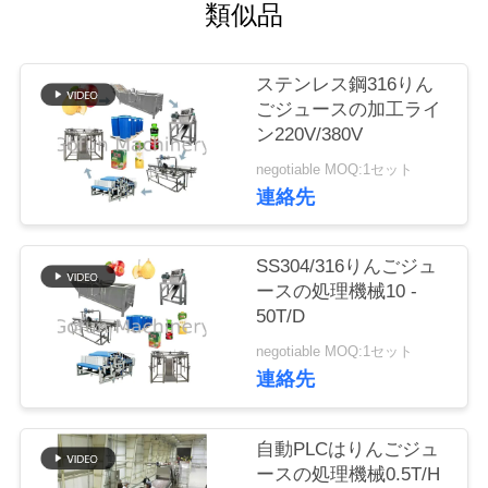
い
類似品
て
ステンレス鋼316りん
ごジュースの加工ライ
工
ン220V/380V
場
negotiable MOQ:1セット
連絡先
旅
行
SS304/316りんごジュ
ースの処理機械10 -
50T/D
品
negotiable MOQ:1セット
質
連絡先
管
自動PLCはりんごジュ
理
ースの処理機械0.5T/H