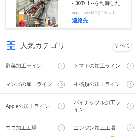
- 30T/H --を制御した
私
negotiable MOQ:1セット
連絡先
達
に
人気カテゴリ
すべて
連
絡
野菜加工ライン
トマトの加工ライン
し
マンゴの加工ライン
柑橘類の加工ライン
な
さ
パイナップル加工ラ
Appleの加工ライン
イン
い
モモ加工工場
ニンジン加工工場
ニ