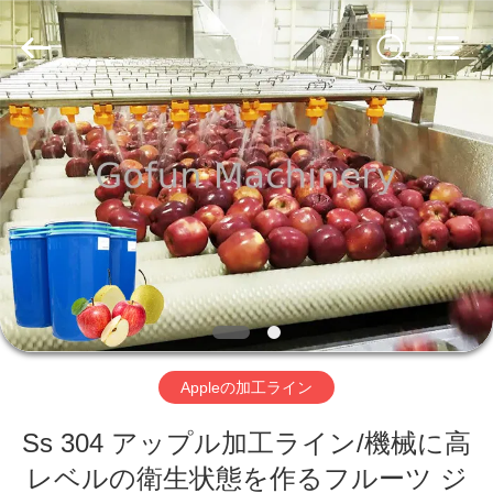
2019
-
2026
Shanghai
Gofun
Machinery
Co.,
Ltd..
家
All
Rights
Reserved.
プ
ロ
ダ
ク
ト
Appleの加工ライン
Ss 304 アップル加工ライン/機械に高
ビ
レベルの衛生状態を作るフルーツ ジ