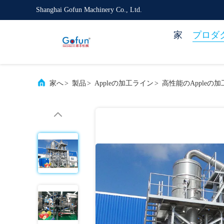
Shanghai Gofun Machinery Co., Ltd.
家
プロダ
家へ
>
製品
>
Appleの加工ライン
>
高性能のApple