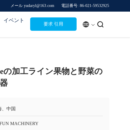
メール yudaryl@163.com
電話番号: 86-021-59532925
イベント


要求 引用
pleの加工ライン果物と野菜の
器
海、中国
FUN MACHINERY