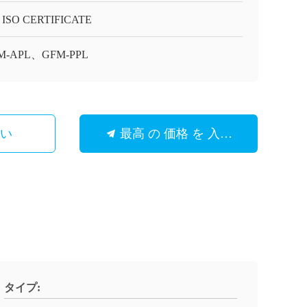
 ISO CERTIFICATE
M-APL、GFM-PPL
さい
最高 の 価格 を 入手 する
タイプ: