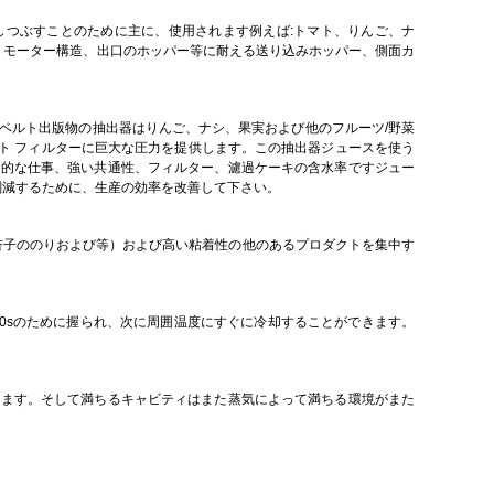
しつぶすことのために主に、使用されます例えば:トマト、りんご、ナ
ー、モーター構造、出口のホッパー等に耐える送り込みホッパー、側面カ
ベルト出版物の抽出器はりんご、ナシ、果実および他のフルーツ/野菜
ト フィルターに巨大な圧力を提供します。この抽出器ジュースを使う
続的な仕事、強い共通性、フィルター、濾過ケーキの含水率ですジュー
削減するために、生産の効率を改善して下さい。
杏子ののりおよび等）および高い粘着性の他のあるプロダクトを集中す
30sのために握られ、次に周囲温度にすぐに冷却することができます。
します。そして満ちるキャビティはまた蒸気によって満ちる環境がまた