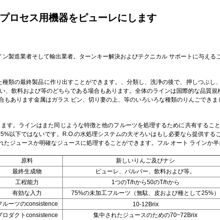
はプロセス用機器をピューレにします
ライン製造業者そして輸出業者。ターンキー解決およびテクニカル サポートに与え
なった種類の最終製品に作り出すことができます。、分類し、洗浄の後で、押しつぶし
い、飲料および等のどちらである場合もあります。全体のラインは国際的な品質規格
合もあります金属はガラス ビン、切り妻の上、等のいろいろな種類のりんごできまし
ayへの変わります。ラインはまた同じような特徴と他のフルーツを処理するために共有
75%以下ではないです。R.O.の水処理システムの大ぞろいはもし必要なら提供す
れたジュースか明確なジュースに処理することができます。フル オート ラインか
原料
新しいりんご及びナシ
最終生成物
ピューレ、パルパー、飲料および等。
工程能力
1つのT/hから50のT/hから
有効な入力
75%の未加工フルーツ（無駄、皮および種として25%）
フルーツのconsistence
10-12Brix
プロダクトconsistence
集中されたジュースのための70~72Brix