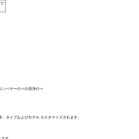
で
コンベヤーの⇒の洗浄の⇒
等、タイプおよびモデル カスタマイズされます。
きます。