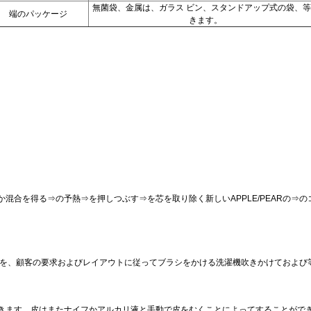
無菌袋、金属は、ガラス ビン、スタンドアップ式の袋、等
端のパッケージ
きます。
か混合を得る⇒の予熱⇒を押しつぶす
⇒を
芯を取り除く新しい
APPLE/PEARの
⇒の
械を、顧客の要求およびレイアウトに従ってブラシをかける洗濯機吹きかけておよび
きます。皮はまたナイフかアルカリ液と手動で皮をむくことによってすることがで