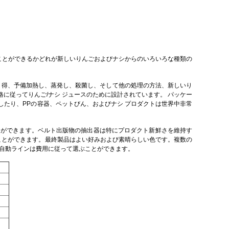
ることができるかどれが新しいりんごおよびナシからのいろいろな種類の
、得、予備加熱し、蒸発し、殺菌し、そして他の処理の方法、新しいり
に従ってりんご/ナシ ジュースのために設計されています。 パッケー
たり、PPの容器、ペットびん、およびナシ プロダクトは世界中非常
することができます。ベルト出版物の抽出器は特にプロダクト新鮮さを維持す
ることができます。最終製品はよい好みおよび素晴らしい色です。複数の
半自動ラインは費用に従って選ぶことができます。