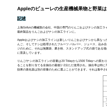
Appleのピューレの生産機械果物と野菜
記述
上海Gofunの機械類の会社、中国の専門のりんごおよびナシの加工
最終製品をりんごおよびナシの加工ラインに。
Appleおよびナシの加工ラインは新しいりんごおよびナシから異
んご、そしてナシは処理されたフルーツ パルパー、ジュース、込み合
ジのために、それは無菌袋、磨き粉、スタンドアップ式の袋である場
に普及しています。
りんご/ナシの加工ラインの容量は20 T/dayから1500 T/d
ることを割り当てる全抽出の最後1~2分ただ使用され。抽出率は特に
効果の蒸化器は別の容量のために選ぶことができます。それは集中さ