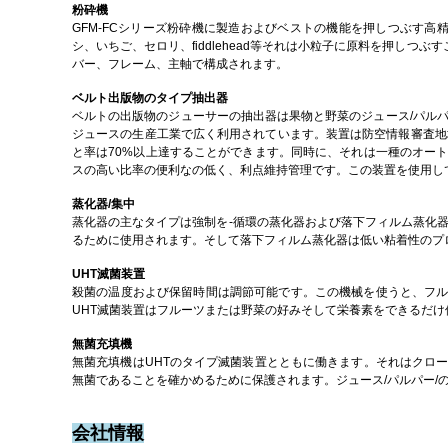
粉砕機
GFM-FCシリーズ粉砕機に製造およびベストの機能を押しつぶす
シ、いちご、セロリ、fiddlehead等それは小粒子に原料を押
バー、フレーム、主軸で構成されます。
ベルト出版物のタイプ抽出器
ベルトの出版物のジューサーの抽出器は果物と野菜のジュース/パル
ジュースの生産工業で広く利用されています。装置は防空情報審査地
と率は70%以上達することができます。同時に、それは一種のオー
スの高い比率の便利なの低く、利点維持管理です。この装置を使用して
蒸化器/集中
蒸化器の主なタイプは強制を-循環の蒸化器および落下フィルム蒸化
るために使用されます。そして落下フィルム蒸化器は低い粘着性のプロ
UHT滅菌装置
殺菌の温度および保留時間は調節可能です。この機械を使うと、フルー
UHT滅菌装置はフルーツまたは野菜の好みそして栄養素をできるだけ
無菌充填機
無菌充填機はUHTのタイプ滅菌装置とともに働きます。それはクロ
無菌であることを確かめるために保護されます。ジュース/パルパー/
会社情報