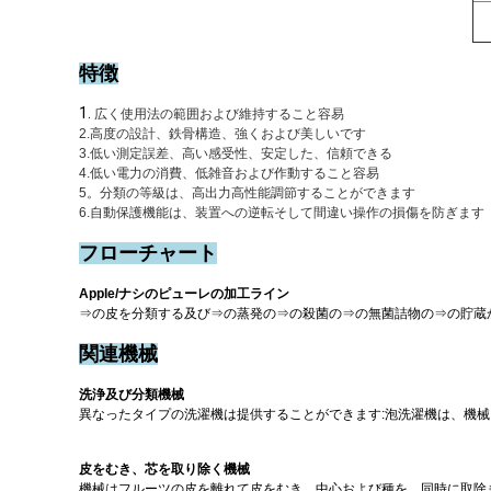
特徴
1.
広く使用法の範囲および維持すること容易
2.高度の設計、鉄骨構造、強くおよび美しいです
3.低い測定誤差、高い感受性、安定した、信頼できる
4.低い電力の消費、低雑音および作動すること容易
5。分類の等級は、高出力高性能調節することができます
6.自動保護機能は、装置への逆転そして間違い操作の損傷を防ぎます
フローチャート
Apple/ナシのピューレの加工ライン
⇒の
皮を分類する及び⇒の蒸発の⇒の殺菌の⇒の無菌詰物の⇒の
貯蔵
関連機械
洗浄及び分類機械
異なったタイプの洗濯機は提供することができます:泡洗濯機は、機
皮をむき、芯を取り除く機械
機械はフルーツの皮を離れて皮をむき、中心および種を、同時に取除