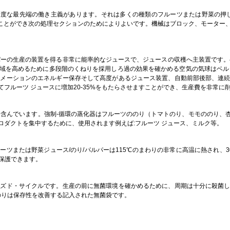
高精度な最先端の働き主義があります。それは多くの種類のフルーツまたは野菜の押
しつぶすことができ次の処理セクションのためによりよいです。機械はブロック、モータ
パーの生産の装置を得る非常に能率的なジュースで、ジュースの収穫へ主装置です。
域を高めるために多段階のくねりを採用しろ過の効果を確かめる空気の気球はベル
トメーションのエネルギー保存そして高度があるジュース装置、自動前部後部、連
フルーツ ジュースに増加20-35%をもたらさせますことができ、生産費を非常に
器含んでいます。強制-循環の蒸化器はフルーツののり（トマトのり、モモののり、
ダクトを集中するために、使用されます例えば:フルーツ ジュース、ミルク等。
ツまたは野菜ジュース/のり/パルパーは115℃のまわりの非常に高温に熱され、
保護できます。
ーズド・サイクルです。生産の前に無菌環境を確かめるために、周期は十分に殺菌
のりは保存性を改善する記入された無菌袋です。