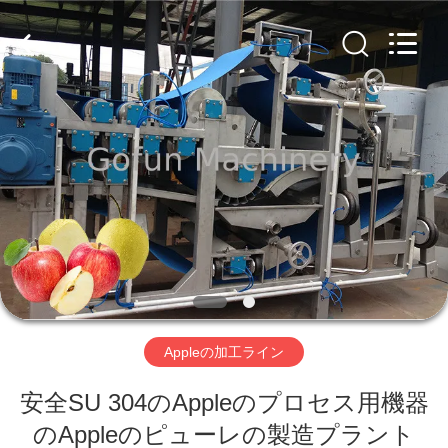
2019
-
2026
Shanghai
Gofun
Machinery
Co.,
Ltd..
家
All
Rights
Reserved.
プ
ロ
ダ
ク
ト
Appleの加工ライン
安全SU 304のAppleのプロセス用機器
ビ
のAppleのピューレの製造プラント