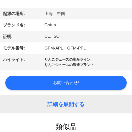
デ
オ
起源の場所:
上海、中国
Gofun
ブランド名:
VR
CE, ISO
証明:
シ
モデル番号:
GFM-APL、GFM-PPL
ョ
,
ハイライト:
りんごジュースの生産ライン
ー
りんごジュースの製造プラント
お問い合わせ!
私
達
詳細を展開する
に
つ
類似品