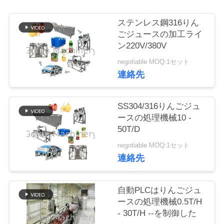
い
て
ステンレス鋼316りん
ごジュースの加工ライ
ン220V/380V
工
negotiable MOQ:1セット
連絡先
場
旅
SS304/316りんごジュ
行
ースの処理機械10 -
50T/D
negotiable MOQ:1セット
品
連絡先
質
管
自動PLCはりんごジュ
ースの処理機械0.5T/H
理
- 30T/H --を制御した