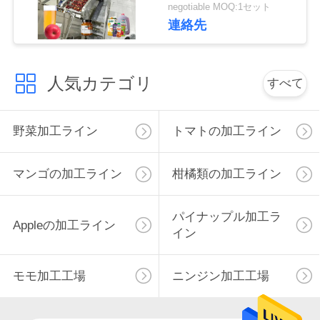
negotiable MOQ:1セット
連絡先
私
達
人気カテゴリ
すべて
に
連
野菜加工ライン
トマトの加工ライン
絡
し
マンゴの加工ライン
柑橘類の加工ライン
な
パイナップル加工ラ
Appleの加工ライン
さ
イン
い
モモ加工工場
ニンジン加工工場
ニ