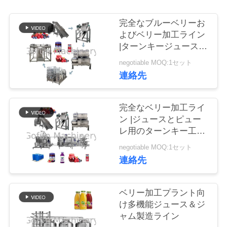
い
て
完全なブルーベリーお
よびベリー加工ライン
|ターンキージュースお
工
よびピューレ工場設備
negotiable MOQ:1セット
連絡先
場
旅
完全なベリー加工ライ
行
ン |ジュースとピュー
レ用のターンキー工場
ソリューション
negotiable MOQ:1セット
品
連絡先
質
管
ベリー加工プラント向
け多機能ジュース＆ジ
理
ャム製造ライン