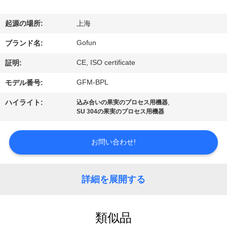
デ
オ
起源の場所:
上海
Gofun
ブランド名:
VR
CE, ISO certificate
証明:
シ
GFM-BPL
モデル番号:
ョ
,
ハイライト:
込み合いの果実のプロセス用機器
ー
SU 304の果実のプロセス用機器
お問い合わせ!
私
達
詳細を展開する
に
つ
類似品