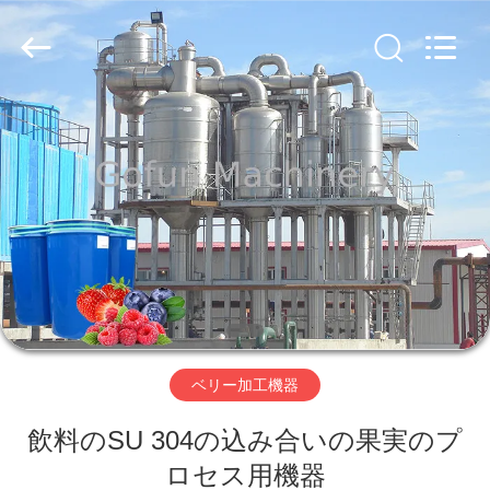
2019
-
2026
Shanghai
Gofun
Machinery
Co.,
Ltd..
家
All
Rights
Reserved.
プ
ロ
ダ
ク
ト
ベリー加工機器
飲料のSU 304の込み合いの果実のプ
ビ
ロセス用機器