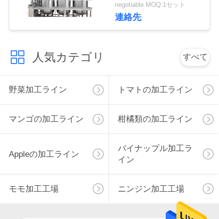
negotiable MOQ:1セット
連絡先
私
達
人気カテゴリ
すべて
に
連
野菜加工ライン
トマトの加工ライン
絡
し
マンゴの加工ライン
柑橘類の加工ライン
な
パイナップル加工ラ
Appleの加工ライン
さ
イン
い
モモ加工工場
ニンジン加工工場
ニ