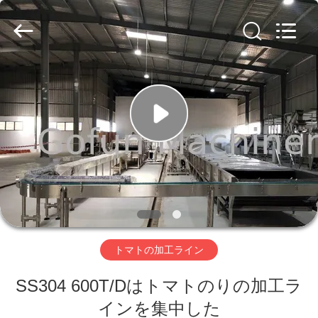
2019
-
2026
Shanghai
Gofun
Machinery
Co.,
Ltd..
家
All
Rights
Reserved.
プ
ロ
ダ
ク
ト
トマトの加工ライン
SS304 600T/Dはトマトのりの加工ラ
ビ
インを集中した