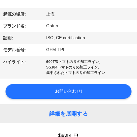
デ
オ
起源の場所:
上海
Gofun
ブランド名:
VR
ISO, CE certification
証明:
シ
GFM-TPL
モデル番号:
ョ
,
ハイライト:
600T/Dトマトのりの加工ライン
ー
,
SS304トマトのりの加工ライン
集中されたトマトのりの加工ライン
私
お問い合わせ!
達
に
詳細を展開する
つ
類似品