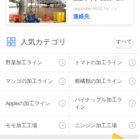
止サービス
negotiable MOQ:1セット
私
連絡先
達
に
人気カテゴリ
すべて
連
絡
野菜加工ライン
トマトの加工ライン
し
マンゴの加工ライン
柑橘類の加工ライン
な
さ
パイナップル加工ラ
Appleの加工ライン
イン
い
モモ加工工場
ニンジン加工工場
ニ