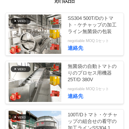
い
て
SS304 500T/Dのトマ
ト・ケチャップの加工
工
ライン無菌袋の包装
negotiable MOQ:1セット
場
連絡先
旅
行
無菌袋の自動トマトの
りのプロセス用機器
25T/D 380V
品
negotiable MOQ:1セット
連絡先
質
管
100T/Dトマト・ケチャ
理
ップの組合せの看守の
加工ラインSS304 1停