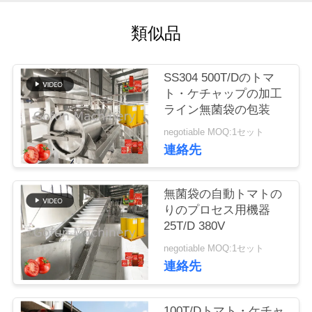
い
て
類似品
工
SS304 500T/Dのトマ
ト・ケチャップの加工
場
ライン無菌袋の包装
旅
negotiable MOQ:1セット
連絡先
行
無菌袋の自動トマトの
品
りのプロセス用機器
25T/D 380V
質
negotiable MOQ:1セット
管
連絡先
理
100T/Dトマト・ケチャ