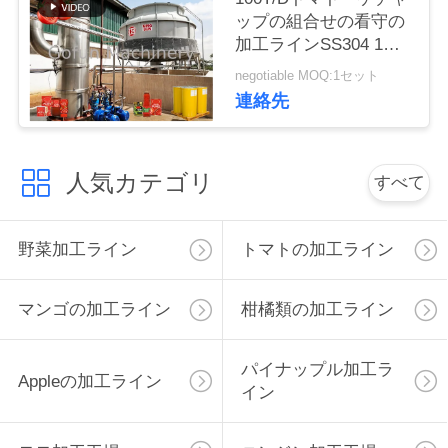
ップの組合せの看守の
私
加工ラインSS304 1停
止サービス
negotiable MOQ:1セット
達
連絡先
に
連
人気カテゴリ
すべて
絡
し
野菜加工ライン
トマトの加工ライン
な
マンゴの加工ライン
柑橘類の加工ライン
さ
い
パイナップル加工ラ
Appleの加工ライン
イン
ニ