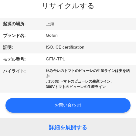
デ
リサイクルする
オ
起源の場所:
上海
VR
Gofun
ブランド名:
シ
ISO, CE certification
証明:
ョ
GFM-TPL
モデル番号:
ー
ハイライト:
込み合いのトマトのピューレの生産ラインは実を結
ぶ
,
,
150t/Dトマトのピューレの生産ライン
私
380Vトマトのピューレの生産ライン
達
お問い合わせ!
に
つ
詳細を展開する