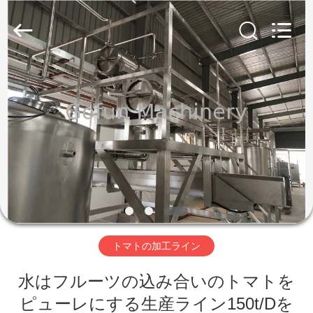
2019
-
2026
Shanghai
Gofun
Machinery
Co.,
Ltd..
家
All
Rights
Reserved.
プ
ロ
ダ
ク
ト
トマトの加工ライン
水はフルーツの込み合いのトマトを
ビ
ピューレにする生産ライン150t/Dを