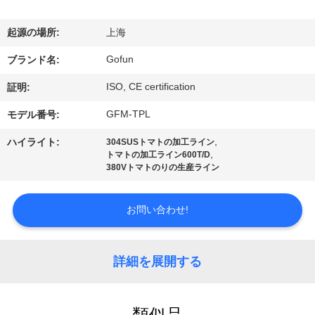
デ
オ
起源の場所:
上海
Gofun
ブランド名:
VR
ISO, CE certification
証明:
シ
GFM-TPL
モデル番号:
ョ
,
ハイライト:
304SUSトマトの加工ライン
ー
,
トマトの加工ライン600T/D
380Vトマトのりの生産ライン
私
お問い合わせ!
達
に
詳細を展開する
つ
類似品