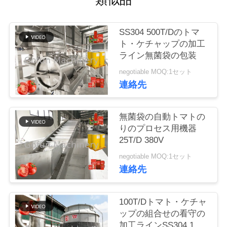
い
て
SS304 500T/Dのトマ
ト・ケチャップの加工
工
ライン無菌袋の包装
negotiable MOQ:1セット
場
連絡先
旅
行
無菌袋の自動トマトの
りのプロセス用機器
25T/D 380V
品
negotiable MOQ:1セット
連絡先
質
管
100T/Dトマト・ケチャ
理
ップの組合せの看守の
加工ラインSS304 1停