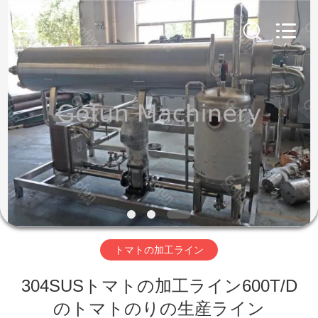
2019
-
2026
Shanghai
Gofun
Machinery
Co.,
Ltd..
家
All
Rights
Reserved.
プ
ロ
ダ
ク
ト
トマトの加工ライン
304SUSトマトの加工ライン600T/D
ビ
のトマトのりの生産ライン