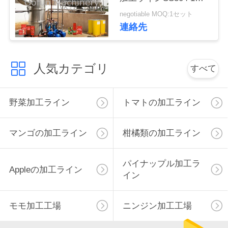
止サービス
negotiable MOQ:1セット
私
連絡先
達
に
人気カテゴリ
すべて
連
絡
野菜加工ライン
トマトの加工ライン
し
マンゴの加工ライン
柑橘類の加工ライン
な
さ
パイナップル加工ラ
Appleの加工ライン
イン
い
モモ加工工場
ニンジン加工工場
ニ