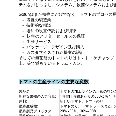
テムを押しつぶし、システム、殺菌システムおよび
Gofunはまた植物にだけでなく、トマトのプロセ
装置の製造業
技術的な相談
場所の設置依託および訓練
1- 年のアフターセールスの保証
生涯サービス
パッケージ・デザイン及び購入
カスタマイズされた提案の設計
そしての無菌袋のトマトのりはトマト・ケチャップ
上、等で満ちているドラム・カン。
トマトの生産ラインの主要な変数
製品名:
トマトの加工ラインのためのワン
新鮮な果物の入力容量:
1時間| 1時間あたりの500kgあた
原料:
新しいトマト、トマトのり
最終生成物:
トマトのり、トマト ソースまた
最終製品ブリックス:
28%~30%、36%~38%