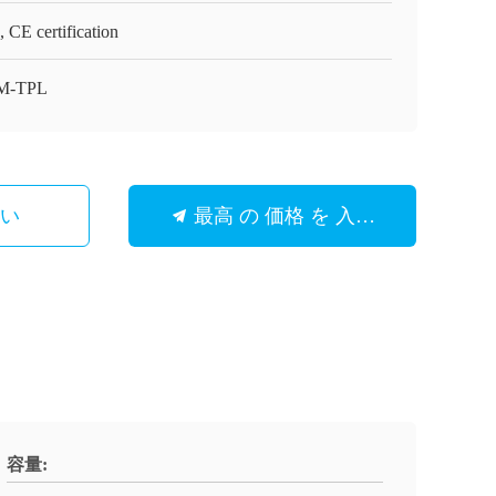
 CE certification
M-TPL
さい
最高 の 価格 を 入手 する
容量: