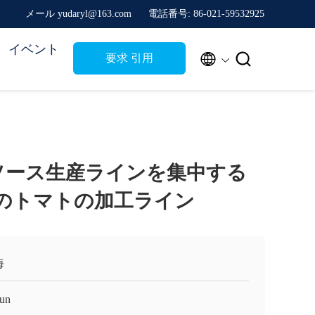
メール yudaryl@163.com
電話番号: 86-021-59532925
イベント


要求 引用
ソース生産ラインを集中する
T/Dのトマトの加工ライン
海
un