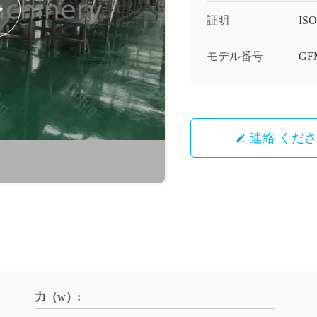
証明
ISO,
モデル番号
GF
連絡 くだ
力（w）: