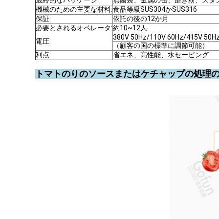
最終的なパッケージ:
無菌袋、金属の缶、磨き粉、スタ
機械のための主要な材料:
食品等級SUS304かSUS316
保証:
依託の後の12か月
必要とされるオペレータ:
約10~12人
380V 50Hz/110V 60Hz/415V 50H
電圧:
（顧客の国の標準に調節可能）
利点:
省エネ、高性能、水セービング
トマトのりのソースまたはケチャップの処理