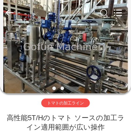
2019
-
2026
Shanghai
Gofun
Machinery
Co.,
Ltd..
家
All
Rights
Reserved.
プ
ロ
ダ
ク
ト
トマトの加工ライン
高性能5T/Hのトマト ソースの加工ラ
ビ
イン適用範囲が広い操作