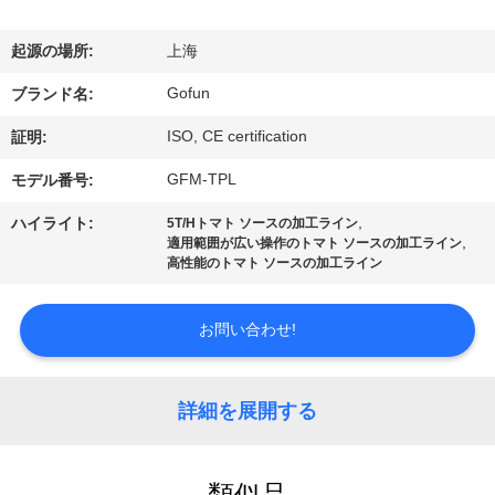
デ
オ
起源の場所:
上海
Gofun
ブランド名:
VR
ISO, CE certification
証明:
シ
GFM-TPL
モデル番号:
ョ
,
ハイライト:
5T/Hトマト ソースの加工ライン
ー
,
適用範囲が広い操作のトマト ソースの加工ライン
高性能のトマト ソースの加工ライン
私
お問い合わせ!
達
に
詳細を展開する
つ
類似品