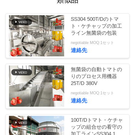
い
て
SS304 500T/Dのトマ
ト・ケチャップの加工
工
ライン無菌袋の包装
negotiable MOQ:1セット
場
連絡先
旅
行
無菌袋の自動トマトの
りのプロセス用機器
25T/D 380V
品
negotiable MOQ:1セット
連絡先
質
管
100T/Dトマト・ケチャ
理
ップの組合せの看守の
加工ラインSS304 1停