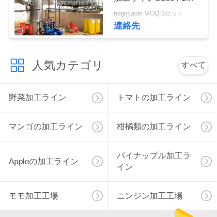
止サービス
negotiable MOQ:1セット
私
連絡先
達
に
人気カテゴリ
すべて
連
絡
野菜加工ライン
トマトの加工ライン
し
マンゴの加工ライン
柑橘類の加工ライン
な
さ
パイナップル加工ラ
Appleの加工ライン
イン
い
モモ加工工場
ニンジン加工工場
ニ