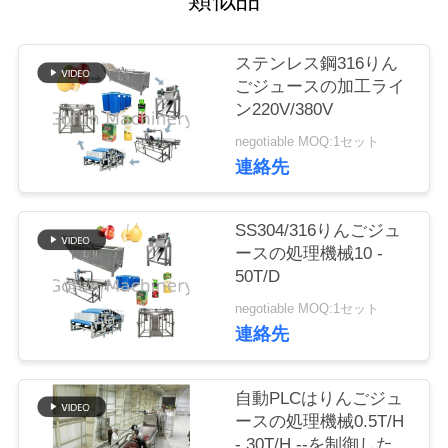
い
て
ステンレス鋼316りん
ごジュースの加工ライ
工
ン220V/380V
negotiable MOQ:1セット
場
連絡先
旅
行
SS304/316りんごジュ
ースの処理機械10 -
50T/D
品
negotiable MOQ:1セット
連絡先
質
管
自動PLCはりんごジュ
理
ースの処理機械0.5T/H
- 30T/H --を制御した