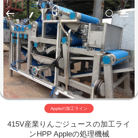
2019
-
2026
Shanghai
Gofun
Machinery
Co.,
Ltd..
家
All
Rights
Reserved.
プ
ロ
ダ
ク
ト
Appleの加工ライン
415V産業りんごジュースの加工ライ
ビ
ンHPP Appleの処理機械