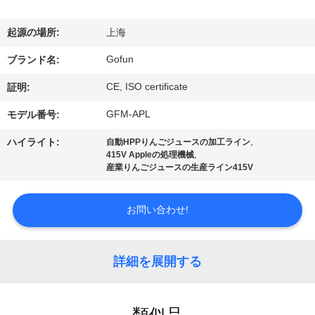
デ
オ
起源の場所:
上海
Gofun
ブランド名:
VR
CE, ISO certificate
証明:
シ
GFM-APL
モデル番号:
ョ
,
ハイライト:
自動HPPりんごジュースの加工ライン
ー
,
415V Appleの処理機械
産業りんごジュースの生産ライン415V
私
お問い合わせ!
達
に
詳細を展開する
つ
類似品