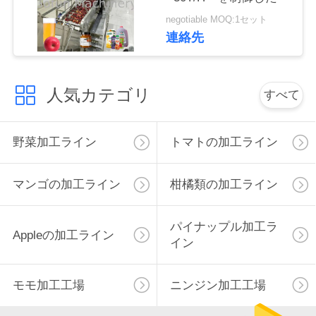
negotiable MOQ:1セット
私
連絡先
達
に
人気カテゴリ
すべて
連
絡
野菜加工ライン
トマトの加工ライン
し
マンゴの加工ライン
柑橘類の加工ライン
な
さ
パイナップル加工ラ
Appleの加工ライン
イン
い
モモ加工工場
ニンジン加工工場
ニ