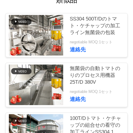
い
て
SS304 500T/Dのトマ
ト・ケチャップの加工
工
ライン無菌袋の包装
negotiable MOQ:1セット
場
連絡先
旅
行
無菌袋の自動トマトの
りのプロセス用機器
25T/D 380V
品
negotiable MOQ:1セット
連絡先
質
管
100T/Dトマト・ケチャ
理
ップの組合せの看守の
加工ラインSS304 1停