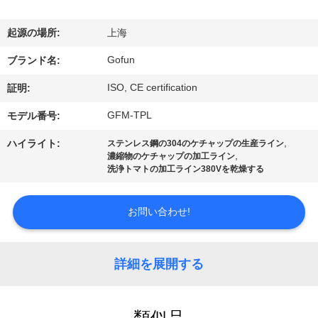
デ
オ
起源の場所:
上海
Gofun
ブランド名:
VR
ISO, CE certification
証明:
シ
GFM-TPL
モデル番号:
ョ
,
ハイライト:
ステンレス鋼の304のケチャップの生産ライン
ー
,
濃縮物のケチャップの加工ライン
洗浄トマトの加工ライン380Vを乾燥する
私
お問い合わせ!
達
に
詳細を展開する
つ
類似品