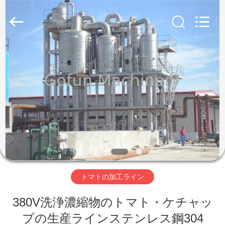
2019
-
2026
Shanghai
Gofun
Machinery
Co.,
Ltd..
家
All
Rights
Reserved.
プ
ロ
ダ
ク
ト
トマトの加工ライン
380V洗浄濃縮物のトマト・ケチャッ
ビ
プの生産ラインステンレス鋼304