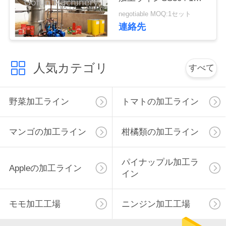
止サービス
negotiable MOQ:1セット
私
連絡先
達
に
人気カテゴリ
すべて
連
絡
野菜加工ライン
トマトの加工ライン
し
マンゴの加工ライン
柑橘類の加工ライン
な
さ
パイナップル加工ラ
Appleの加工ライン
イン
い
モモ加工工場
ニンジン加工工場
ニ