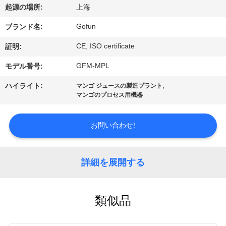
デ
起源の場所:
上海
オ
Gofun
ブランド名:
CE, ISO certificate
証明:
VR
GFM-MPL
モデル番号:
シ
,
ハイライト:
マンゴ ジュースの製造プラント
ョ
マンゴのプロセス用機器
ー
お問い合わせ!
私
詳細を展開する
達
に
類似品
つ