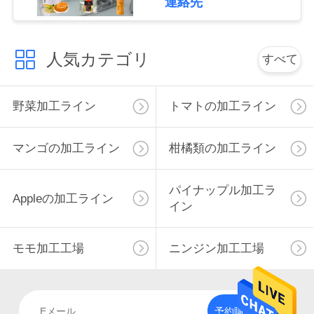
連絡先
私
達
人気カテゴリ
すべて
に
野菜加工ライン
トマトの加工ライン
連
絡
マンゴの加工ライン
柑橘類の加工ライン
し
パイナップル加工ラ
な
Appleの加工ライン
イン
さ
モモ加工工場
ニンジン加工工場
い
ニ
予約購読して下