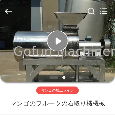
2019
-
2026
Shanghai
Gofun
Machinery
Co.,
Ltd..
家
All
Rights
Reserved.
プ
ロ
ダ
ク
ト
マンゴの加工ライン
マンゴのフルーツの石取り機機械
ビ