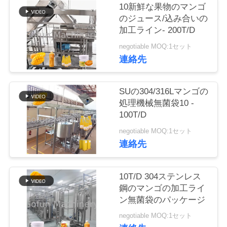
い
10新鮮な果物のマンゴ
のジュース/込み合いの
て
加工ライン- 200T/D
negotiable MOQ:1セット
工
連絡先
場
SUの304/316Lマンゴの
旅
処理機械無菌袋10 -
100T/D
行
negotiable MOQ:1セット
連絡先
品
質
10T/D 304ステンレス
鋼のマンゴの加工ライ
管
ン無菌袋のパッケージ
理
negotiable MOQ:1セット