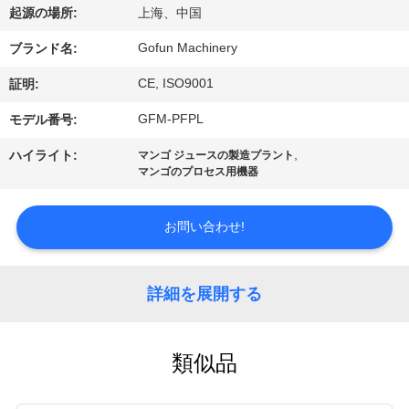
デ
起源の場所:
上海、中国
オ
Gofun Machinery
ブランド名:
CE, ISO9001
証明:
VR
GFM-PFPL
モデル番号:
シ
,
ハイライト:
マンゴ ジュースの製造プラント
ョ
マンゴのプロセス用機器
ー
お問い合わせ!
私
詳細を展開する
達
に
類似品
つ