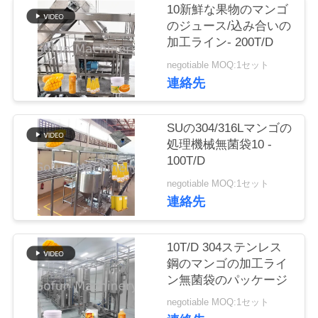
い
10新鮮な果物のマンゴ
のジュース/込み合いの
て
加工ライン- 200T/D
negotiable MOQ:1セット
工
連絡先
場
SUの304/316Lマンゴの
旅
処理機械無菌袋10 -
100T/D
行
negotiable MOQ:1セット
連絡先
品
質
10T/D 304ステンレス
鋼のマンゴの加工ライ
管
ン無菌袋のパッケージ
理
negotiable MOQ:1セット