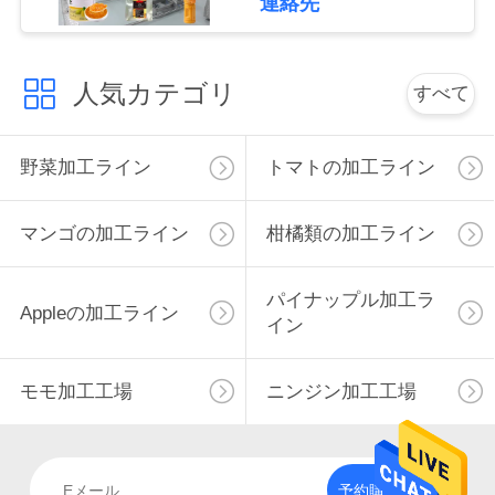
連絡先
私
達
人気カテゴリ
すべて
に
野菜加工ライン
トマトの加工ライン
連
絡
マンゴの加工ライン
柑橘類の加工ライン
し
パイナップル加工ラ
な
Appleの加工ライン
イン
さ
モモ加工工場
ニンジン加工工場
い
ニ
予約購読して下