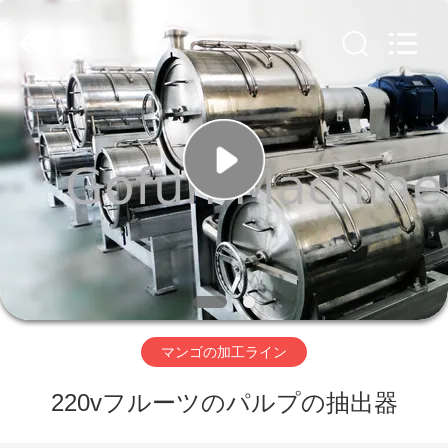
2019
-
2026
Shanghai
Gofun
Machinery
Co.,
Ltd..
家
All
Rights
Reserved.
プ
ロ
ダ
ク
ト
マンゴの加工ライン
220vフルーツのパルプの抽出器
ビ