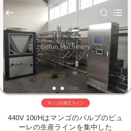
2019
-
2026
Shanghai
Gofun
Machinery
Co.,
Ltd..
家
All
Rights
Reserved.
プ
ロ
ダ
ク
ト
マンゴの加工ライン
440V 10t/Hはマンゴのパルプのピュ
ビ
ーレの生産ラインを集中した