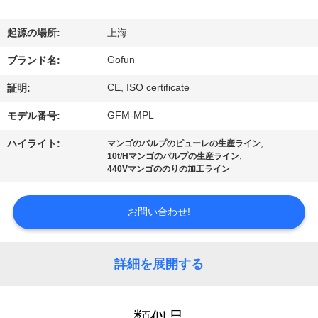
デ
オ
起源の場所:
上海
Gofun
ブランド名:
VR
CE, ISO certificate
証明:
シ
GFM-MPL
モデル番号:
ョ
,
ハイライト:
マンゴのパルプのピューレの生産ライン
ー
,
10t/Hマンゴのパルプの生産ライン
440Vマンゴののりの加工ライン
私
お問い合わせ!
達
に
詳細を展開する
つ
類似品