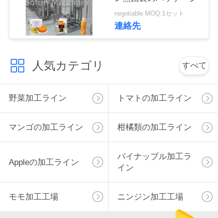
negotiable MOQ:1セット
私
連絡先
達
に
人気カテゴリ
すべて
連
絡
野菜加工ライン
トマトの加工ライン
し
マンゴの加工ライン
柑橘類の加工ライン
な
さ
パイナップル加工ラ
Appleの加工ライン
イン
い
モモ加工工場
ニンジン加工工場
ニ