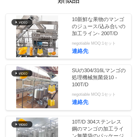
い
て
10新鮮な果物のマンゴ
のジュース/込み合いの
工
加工ライン- 200T/D
negotiable MOQ:1セット
場
連絡先
旅
行
SUの304/316Lマンゴの
処理機械無菌袋10 -
100T/D
品
negotiable MOQ:1セット
連絡先
質
管
10T/D 304ステンレス
理
鋼のマンゴの加工ライ
ン無菌袋のパッケージ