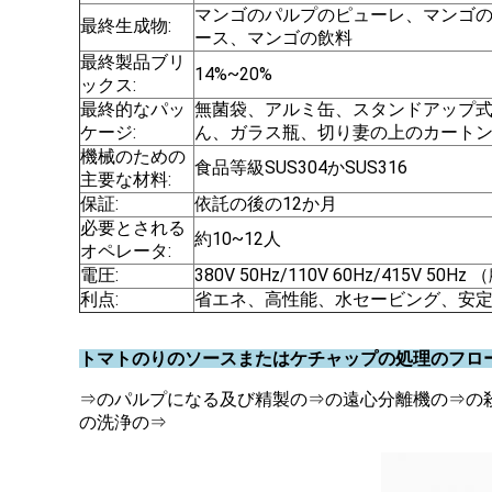
マンゴのパルプのピューレ、マンゴの
最終生成物:
ース、マンゴの飲料
最終製品ブリ
14%~20%
ックス:
最終的なパッ
無菌袋、アルミ缶、スタンドアップ式
ケージ:
ん、ガラス瓶、切り妻の上のカートン箱
機械のための
食品等級SUS304かSUS316
主要な材料:
保証:
依託の後の12か月
必要とされる
約10~12人
オペレータ:
電圧:
380V 50Hz/110V 60Hz/415V
利点:
省エネ、高性能、水セービング、安
トマトのりのソースまたはケチャップの処理のフロ
⇒のパルプになる及び精製の⇒の遠心分離機の⇒の
の洗浄の⇒