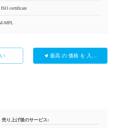
ISO certificate
M-MPL
さい
最高 の 価格 を 入手 する
売り上げ後のサービス: