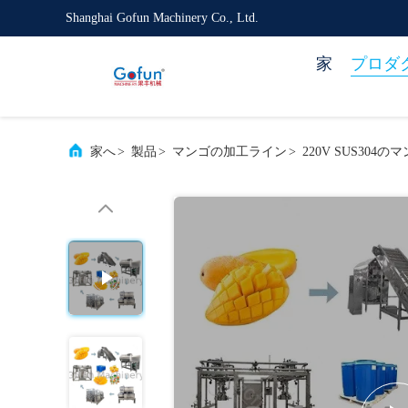
Shanghai Gofun Machinery Co., Ltd.
家
プロダ
家へ
>
製品
>
マンゴの加工ライン
>
220V SUS304