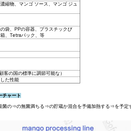
濃縮物、マンゴ ソース、マンゴ ジュ
の袋、PPの容器、プラスチックび
、Tetraパック、等
 50Hz （顧客の国の標準に調節可能な）
定した性能
ーチャート
殺菌の⇒の無菌満ちる⇒の貯蔵か混合を予備加熱する⇒を予定