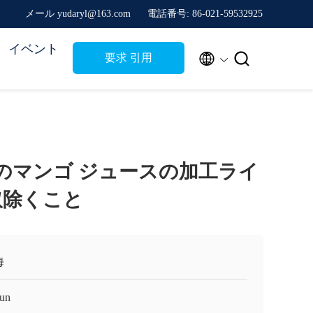
メール yudaryl@163.com
電話番号: 86-021-59532925
イベント


要求 引用
S304のマンゴ ジュースの加工ライ
ng取除くこと
海
un