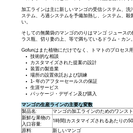
加工ラインは主に新しいマンゴの受信システム、洗浄
ステム、ろ過システムを予備加熱し、システム、殺
い。
そしての無菌袋のマンゴののりはマンゴ ジュース
ラス瓶、切り妻の上、等で満ちているドラム・カン
Gofunはまた植物にだけでなく、トマトのプロセ
技術的な相談
カスタマイズされた提案の設計
装置の製造業
場所の設置依託および訓練
1- 年のアフターセールスの保証
生涯サービス
パッケージ・デザイン及び購入
マンゴの生産ラインの主要な変数
製品名:
マンゴの加工ラインのためのワンス
新鮮な果物の
1時間|カスタマイズされるあたりの500
入口容量:
原料:
新しいマンゴ