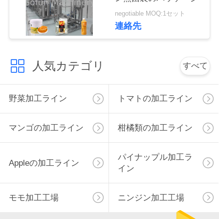
negotiable MOQ:1セット
私
連絡先
達
に
人気カテゴリ
すべて
連
絡
野菜加工ライン
トマトの加工ライン
し
マンゴの加工ライン
柑橘類の加工ライン
な
さ
パイナップル加工ラ
Appleの加工ライン
イン
い
モモ加工工場
ニンジン加工工場
ニ