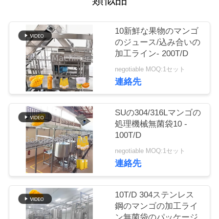
い
て
10新鮮な果物のマンゴ
のジュース/込み合いの
工
加工ライン- 200T/D
negotiable MOQ:1セット
場
連絡先
旅
行
SUの304/316Lマンゴの
処理機械無菌袋10 -
100T/D
品
negotiable MOQ:1セット
連絡先
質
管
10T/D 304ステンレス
理
鋼のマンゴの加工ライ
ン無菌袋のパッケージ