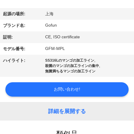
デ
オ
起源の場所:
上海
Gofun
ブランド名:
VR
CE, ISO certificate
証明:
シ
GFM-MPL
モデル番号:
ョ
,
ハイライト:
SS316Lのマンゴの加工ライン
ー
,
殺菌のマンゴの加工ラインの集中
無菌満ちるマンゴの加工ライン
私
お問い合わせ!
達
に
詳細を展開する
つ
類似品