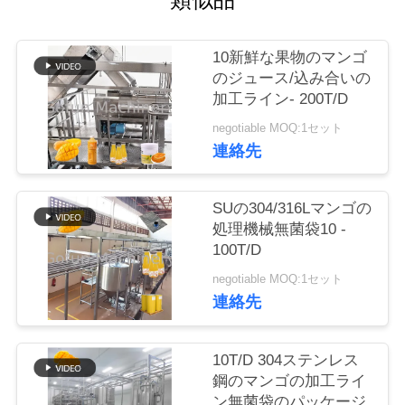
い
て
10新鮮な果物のマンゴ
のジュース/込み合いの
工
加工ライン- 200T/D
negotiable MOQ:1セット
場
連絡先
旅
行
SUの304/316Lマンゴの
処理機械無菌袋10 -
100T/D
品
negotiable MOQ:1セット
連絡先
質
管
10T/D 304ステンレス
理
鋼のマンゴの加工ライ
ン無菌袋のパッケージ