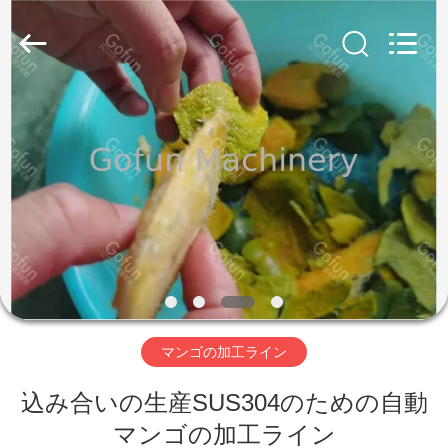
2019
-
2026
Shanghai
Gofun
Machinery
Co.,
Ltd..
家
All
Rights
Reserved.
プ
ロ
ダ
ク
ト
マンゴの加工ライン
込み合いの生産SUS304のための自動
ビ
マンゴの加工ライン