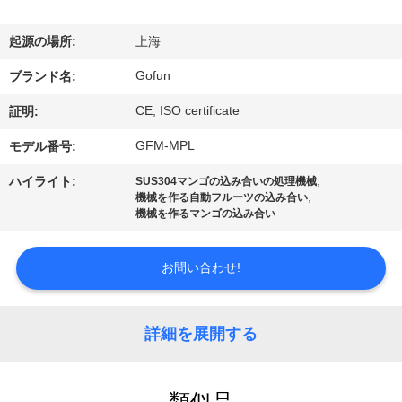
デ
オ
起源の場所:
上海
Gofun
ブランド名:
VR
CE, ISO certificate
証明:
シ
GFM-MPL
モデル番号:
ョ
,
ハイライト:
SUS304マンゴの込み合いの処理機械
ー
,
機械を作る自動フルーツの込み合い
機械を作るマンゴの込み合い
私
お問い合わせ!
達
に
詳細を展開する
つ
類似品