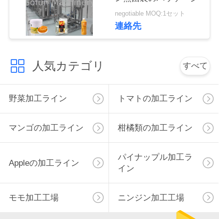
negotiable MOQ:1セット
私
連絡先
達
に
人気カテゴリ
すべて
連
絡
野菜加工ライン
トマトの加工ライン
し
マンゴの加工ライン
柑橘類の加工ライン
な
さ
パイナップル加工ラ
Appleの加工ライン
イン
い
モモ加工工場
ニンジン加工工場
ニ